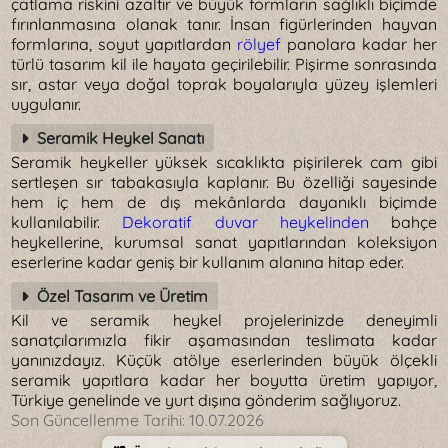
çatlama riskini azaltır ve büyük formların sağlıklı biçimde
fırınlanmasına olanak tanır. İnsan figürlerinden hayvan
formlarına, soyut yapıtlardan
rölyef
panolara kadar her
türlü tasarım kil ile hayata geçirilebilir. Pişirme sonrasında
sır, astar veya doğal toprak boyalarıyla yüzey işlemleri
uygulanır.
Seramik Heykel Sanatı
Seramik heykeller yüksek sıcaklıkta pişirilerek cam gibi
sertleşen sır tabakasıyla kaplanır. Bu özelliği sayesinde
hem iç hem de dış mekânlarda dayanıklı biçimde
kullanılabilir.
Dekoratif duvar heykelinden
bahçe
heykellerine, kurumsal sanat yapıtlarından koleksiyon
eserlerine kadar geniş bir kullanım alanına hitap eder.
Özel Tasarım ve Üretim
Kil ve seramik heykel projelerinizde deneyimli
sanatçılarımızla fikir aşamasından teslimata kadar
yanınızdayız. Küçük atölye eserlerinden büyük ölçekli
seramik yapıtlara kadar her boyutta üretim yapıyor,
Türkiye genelinde ve yurt dışına gönderim sağlıyoruz.
Son Güncellenme Tarihi:
10.07.2026