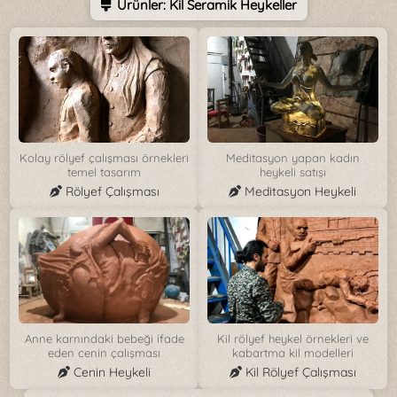
Ürünler: Kil Seramik Heykeller
Kolay rölyef çalışması örnekleri
Meditasyon yapan kadın
temel tasarım
heykeli satışı
Rölyef Çalışması
Meditasyon Heykeli
Anne karnındaki bebeği ifade
Kil rölyef heykel örnekleri ve
eden cenin çalışması
kabartma kil modelleri
Cenin Heykeli
Kil Rölyef Çalışması