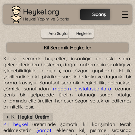
Heykel.org
☰
Sipariş
Heykel Yapım ve Sipariş
Ana Sayfa
Heykeller
Kil Seramik Heykeller
Kil ve seramik heykeller, insanlığın en eski sanat
geleneklerinden beslenen, doğal malzemenin sıcaklığı ve
işlenebilirliğiyle ortaya çıkan özgün yapıtlardır. El ile
şekillendirilen kil, pişirilme sürecinde kalıcı ve dayanıklı bir
forma kavuşur. Sanatsal seramik heykelcilik; geleneksel
çömlek sanatından
modern enstalasyonlara
uzanan
geniş bir yelpazede üretim olanağı sunar. Atölye
ortamında elle üretilen her eser özgün ve tekrar edilemez
bir nitelik taşır.
Kil Heykel Üretimi
Kil heykel
üretiminde şamotlu kil karışımları tercih
edilmektedir.
Şamot
eklenen kil, pişirme sırasında