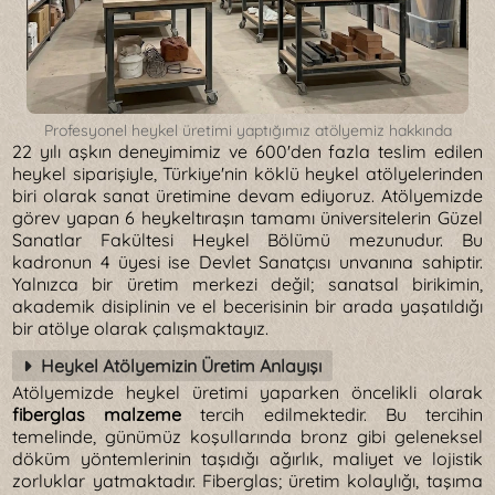
Profesyonel heykel üretimi yaptığımız atölyemiz hakkında
22 yılı aşkın deneyimimiz ve 600'den fazla teslim edilen
heykel siparişiyle, Türkiye'nin köklü heykel atölyelerinden
biri olarak sanat üretimine devam ediyoruz. Atölyemizde
görev yapan 6 heykeltıraşın tamamı üniversitelerin Güzel
Sanatlar Fakültesi Heykel Bölümü mezunudur. Bu
kadronun 4 üyesi ise Devlet Sanatçısı unvanına sahiptir.
Yalnızca bir üretim merkezi değil; sanatsal birikimin,
akademik disiplinin ve el becerisinin bir arada yaşatıldığı
bir atölye olarak çalışmaktayız.
Heykel Atölyemizin Üretim Anlayışı
Atölyemizde heykel üretimi yaparken öncelikli olarak
fiberglas malzeme
tercih edilmektedir. Bu tercihin
temelinde, günümüz koşullarında bronz gibi geleneksel
döküm yöntemlerinin taşıdığı ağırlık, maliyet ve lojistik
zorluklar yatmaktadır. Fiberglas; üretim kolaylığı, taşıma