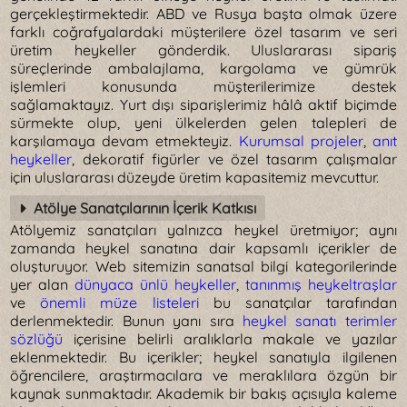
gerçekleştirmektedir. ABD ve Rusya başta olmak üzere
farklı coğrafyalardaki müşterilere özel tasarım ve seri
üretim heykeller gönderdik. Uluslararası sipariş
süreçlerinde ambalajlama, kargolama ve gümrük
işlemleri konusunda müşterilerimize destek
sağlamaktayız. Yurt dışı siparişlerimiz hâlâ aktif biçimde
sürmekte olup, yeni ülkelerden gelen talepleri de
karşılamaya devam etmekteyiz.
Kurumsal projeler
,
anıt
heykeller
, dekoratif figürler ve özel tasarım çalışmalar
için uluslararası düzeyde üretim kapasitemiz mevcuttur.
Atölye Sanatçılarının İçerik Katkısı
Atölyemiz sanatçıları yalnızca heykel üretmiyor; aynı
zamanda heykel sanatına dair kapsamlı içerikler de
oluşturuyor. Web sitemizin sanatsal bilgi kategorilerinde
yer alan
dünyaca ünlü heykeller
,
tanınmış heykeltraşlar
ve
önemli müze listeleri
bu sanatçılar tarafından
derlenmektedir. Bunun yanı sıra
heykel sanatı terimler
sözlüğü
içerisine belirli aralıklarla makale ve yazılar
eklenmektedir. Bu içerikler; heykel sanatıyla ilgilenen
öğrencilere, araştırmacılara ve meraklılara özgün bir
kaynak sunmaktadır. Akademik bir bakış açısıyla kaleme