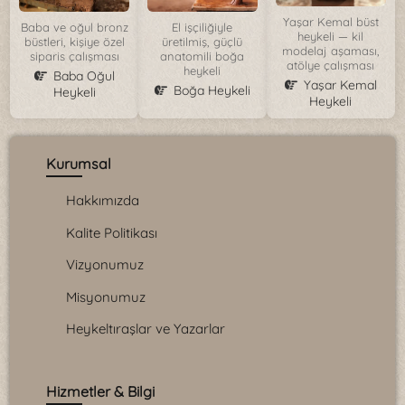
Yaşar Kemal büst
Baba ve oğul bronz
El işçiliğiyle
heykeli — kil
büstleri, kişiye özel
üretilmiş, güçlü
modelaj aşaması,
siparis çalışması
anatomili boğa
atölye çalışması
heykeli
Baba Oğul
Yaşar Kemal
Boğa Heykeli
Heykeli
Heykeli
Kurumsal
Hakkımızda
Kalite Politikası
Vizyonumuz
Misyonumuz
Heykeltıraşlar ve Yazarlar
Hizmetler & Bilgi