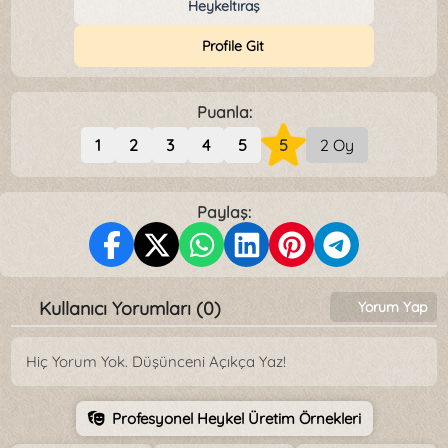
Heykeltıraş
Profile Git
Puanla:
1
2
3
4
5
5
2 Oy
Paylaş:
Kullanıcı Yorumları (0)
Yorum Yap
Hiç Yorum Yok. Düşünceni Açıkça Yaz!
Profesyonel Heykel Üretim Örnekleri