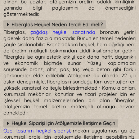
alınan bu yazılar, atölyemizin üretim odaklı kimliğinin
yanında bilgi paylaşımını da önemsediğini
göstermektedir.
Fiberglas Heykel Neden Tercih Edilmeli?
Fiberglas,
çağdaş heykel sanatında
bronzun yerini
giderek daha fazla almaktadır. Bunun en temel nedenleri
şöyle sıralanabilir: Bronz döküm heykel, hem ağırlığı hem
de üretim maliyeti bakımından ciddi kısıtlamalar getirir.
Fiberglas ise aynı estetik etkiyi çok daha hafif, dayanıklı
ve ekonomik biçimde sunar. Yüzey kaplamaları
sayesinde bronz, altın, pas, taş veya beton gibi farklı
görünümler elde edilebilir. Atölyemiz bu alanda 22 yılı
aşkın deneyimiyle, fiberglasın sunduğu tüm avantajları en
yüksek sanatsal kaliteyle birleştirmektedir. Kamu alanları,
kurumsal mekânlar, konutlar ve ticari projeler için en
işlevsel heykel malzemelerinden biri olan fiberglas,
atölyemizin temel üretim materyali olmaya devam
etmektedir.
Heykel Siparişi İçin Atölyemizle İletişime Geçin
Özel tasarım heykel siparişi,
mekân uygulaması ya da
kurumsal proje için atölyemizle iletişime geçebilirsiniz.