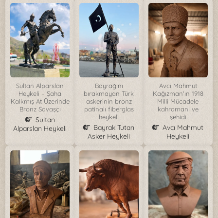
Sultan Alparslan
Bayrağını
Avcı Mahmut
Heykeli – Şaha
bırakmayan Türk
Kağızman'ın 1918
Kalkmış At Üzerinde
askerinin bronz
Milli Mücadele
Bronz Savaşçı
patinalı fiberglas
kahramanı ve
heykeli
şehidi
Sultan
Bayrak Tutan
Avcı Mahmut
Alparslan Heykeli
Asker Heykeli
Heykeli