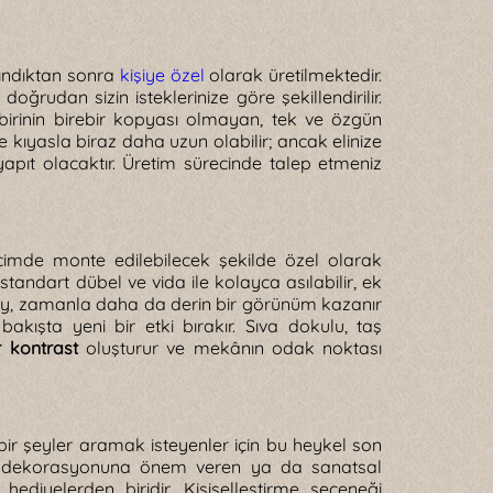
alındıktan sonra
kişiye özel
olarak üretilmektedir.
oğrudan sizin isteklerinize göre şekillendirilir.
birbirinin birebir kopyası olmayan, tek ve özgün
e kıyasla biraz daha uzun olabilir; ancak elinize
apıt olacaktır. Üretim sürecinde talep etmeniz
çimde monte edilebilecek şekilde özel olarak
tandart dübel ve vida ile kolayca asılabilir, ek
ey, zamanla daha da derin bir görünüm kazanır
bakışta yeni bir etki bırakır. Sıva dokulu, taş
r kontrast
oluşturur ve mekânın odak noktası
ı bir şeyler aramak isteyenler için bu heykel son
fis dekorasyonuna önem veren ya da sanatsal
hediyelerden biridir. Kişiselleştirme seçeneği