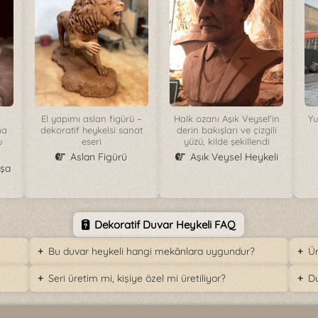
a
El yapımı aslan figürü –
Halk ozanı Aşık Veysel'in
Yu
ma
dekoratif heykelsi sanat
derin bakışları ve çizgili
u
eseri
yüzü, kilde şekillendi
Aslan Figürü
Aşık Veysel Heykeli
aşa
Dekoratif Duvar Heykeli FAQ
Bu duvar heykeli hangi mekânlara uygundur?
Ür
Seri üretim mi, kişiye özel mi üretiliyor?
Du