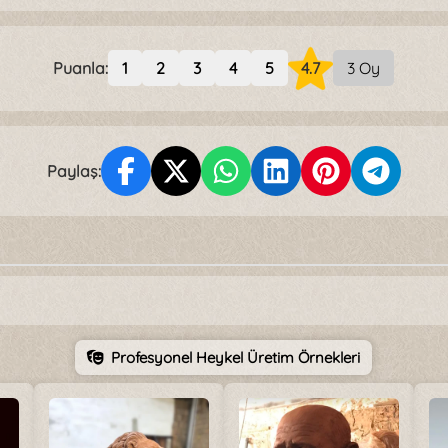
Puanla:
1
2
3
4
5
4.7
3 Oy
Paylaş:
Profesyonel Heykel Üretim Örnekleri