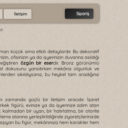
Sipariş
İletişim
li
an küçük ama etkili detaylardır. Bu dekoratif
zin, ofisinizin ya da işyerinizin duvarına asıldığı
eğiştiren
özgün bir eser
dir. Bronz görünümlü
kel dokusunu yansıtırken mekâna olgunluk ve
lerden sıkıldıysanız, bu heykel tam aradığınız
ı zamanda güçlü bir iletişim aracıdır. İşaret
erkek figürü, evinize ya da işyerinize adım atan
k kalmadan bir uyarı, bir hatırlatma, bir otorite
kleme alanına yerleştirildiğinde ziyaretçilerinizde
ada taşıyan bu figür, mekânınıza hem karakter hem