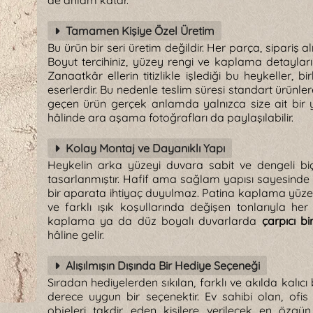
de anlam katar.
Tamamen Kişiye Özel Üretim
Bu ürün bir seri üretim değildir. Her parça, sipariş 
Boyut tercihiniz, yüzey rengi ve kaplama detayları d
Zanaatkâr ellerin titizlikle işlediği bu heykeller, 
eserlerdir. Bu nedenle teslim süresi standart ürünler
geçen ürün gerçek anlamda yalnızca size ait bir y
hâlinde ara aşama fotoğrafları da paylaşılabilir.
Kolay Montaj ve Dayanıklı Yapı
Heykelin arka yüzeyi duvara sabit ve dengeli bi
tasarlanmıştır. Hafif ama sağlam yapısı sayesinde s
bir aparata ihtiyaç duyulmaz. Patina kaplama yüz
ve farklı ışık koşullarında değişen tonlarıyla her 
kaplama ya da düz boyalı duvarlarda
çarpıcı bi
hâline gelir.
Alışılmışın Dışında Bir Hediye Seçeneği
Sıradan hediyelerden sıkılan, farklı ve akılda kalıc
derece uygun bir seçenektir. Ev sahibi olan, o
objeleri takdir eden kişilere verilecek en özgün 