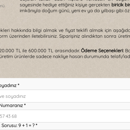
sayesinde hediye ettiğiniz kişiye gerçekten
biricik bi
ünü.
imkânıyla doğum günü, yeni ev ya da yılbaşı gibi öze
leri hakkında bilgi almak ve fiyat teklifi almak için aşağıdak
rm üzerinden iletebilirsiniz. Siparişiniz alındıktan sonra ür
0.000 TL ile 600.000 TL arasındadır.
Ödeme Seçenekleri:
Ba
 üretim ürünlerde sadece nakliye hasarı durumunda telafi/ia
oyadınız *
 Numaranız *
Sorusu: 9 + 1 = ? *