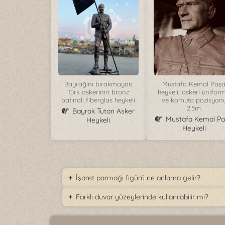
Bayrağını bırakmayan
Mustafa Kemal Paş
Türk askerinin bronz
heykeli, askeri ünifor
patinalı fiberglas heykeli
ve komuta pozisyon
2.5m
Bayrak Tutan Asker
Mustafa Kemal P
Heykeli
Heykeli
İşaret parmağı figürü ne anlama gelir?
Farklı duvar yüzeylerinde kullanılabilir mi?