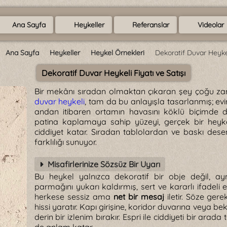
Ana Sayfa
Heykeller
Referanslar
Videolar
Ana Sayfa
Heykeller
Heykel Örnekleri
Dekoratif Duvar Heyke
Dekoratif Duvar Heykeli Fiyatı ve Satışı
Bir mekânı sıradan olmaktan çıkaran şey çoğu zam
duvar heykeli
, tam da bu anlayışla tasarlanmış; evini
andan itibaren ortamın havasını köklü biçimde d
patina kaplamaya sahip yüzeyi, gerçek bir hey
ciddiyet katar. Sıradan tablolardan ve baskı desen
farklılığı sunuyor.
Misafirlerinize Sözsüz Bir Uyarı
Bu heykel yalnızca dekoratif bir obje değil, ayn
parmağını yukarı kaldırmış, sert ve kararlı ifadeli 
herkese sessiz ama
net bir mesaj
iletir. Söze gere
hissi yaratır. Kapı girişine, koridor duvarına veya be
derin bir izlenim bırakır. Espri ile ciddiyeti bir ar