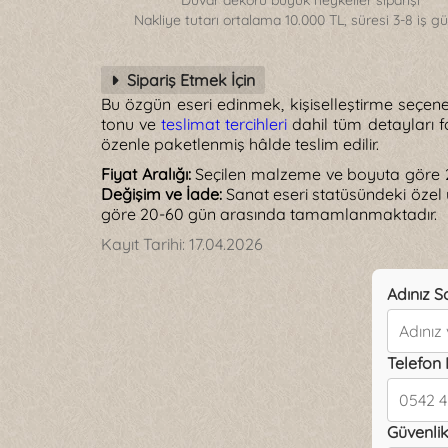
Duvar dekoru büyük heykeller siparişi
Nakliye tutarı ortalama 10.000 TL, süresi 3-8 iş g
Sipariş Etmek İçin
Bu özgün eseri edinmek, kişiselleştirme seçenek
tonu ve
teslimat tercihleri
dahil tüm detayları fo
özenle paketlenmiş hâlde teslim edilir.
Fiyat Aralığı:
Seçilen malzeme ve boyuta göre 2
Değişim ve İade:
Sanat eseri statüsündeki özel
göre 20-60 gün arasında tamamlanmaktadır.
Kayıt Tarihi:
17.04.2026
Adınız S
Telefon
Güvenlik 