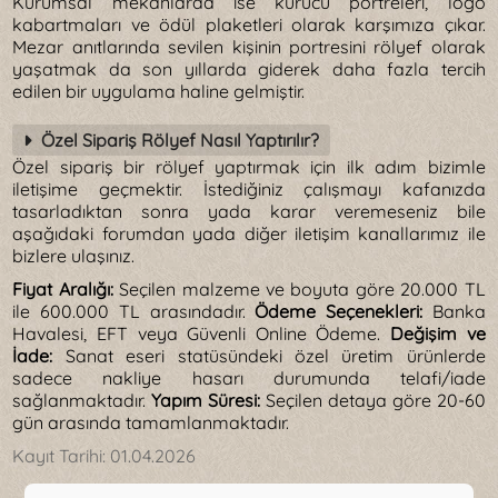
Kurumsal mekânlarda ise kurucu portreleri, logo
kabartmaları ve ödül plaketleri olarak karşımıza çıkar.
Mezar anıtlarında sevilen kişinin portresini rölyef olarak
yaşatmak da son yıllarda giderek daha fazla tercih
edilen bir uygulama haline gelmiştir.
Özel Sipariş Rölyef Nasıl Yaptırılır?
Özel sipariş bir rölyef yaptırmak için ilk adım bizimle
iletişime geçmektir. İstediğiniz çalışmayı kafanızda
tasarladıktan sonra yada karar veremeseniz bile
aşağıdaki forumdan yada diğer iletişim kanallarımız ile
bizlere ulaşınız.
Fiyat Aralığı:
Seçilen malzeme ve boyuta göre 20.000 TL
ile 600.000 TL arasındadır.
Ödeme Seçenekleri:
Banka
Havalesi, EFT veya Güvenli Online Ödeme.
Değişim ve
İade:
Sanat eseri statüsündeki özel üretim ürünlerde
sadece nakliye hasarı durumunda telafi/iade
sağlanmaktadır.
Yapım Süresi:
Seçilen detaya göre 20-60
gün arasında tamamlanmaktadır.
Kayıt Tarihi:
01.04.2026