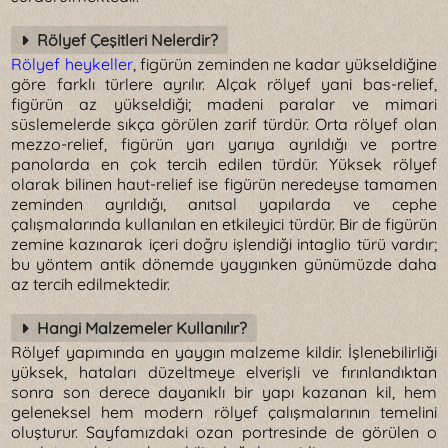
Rölyef Çeşitleri Nelerdir?
Rölyef heykeller
, figürün zeminden ne kadar yükseldiğine
göre farklı türlere ayrılır. Alçak rölyef yani bas-relief,
figürün az yükseldiği; madeni paralar ve mimari
süslemelerde sıkça görülen zarif türdür. Orta rölyef olan
mezzo-relief, figürün yarı yarıya ayrıldığı ve portre
panolarda en çok tercih edilen türdür. Yüksek rölyef
olarak bilinen haut-relief ise figürün neredeyse tamamen
zeminden ayrıldığı, anıtsal yapılarda ve cephe
çalışmalarında kullanılan en etkileyici türdür. Bir de figürün
zemine kazınarak içeri doğru işlendiği intaglio türü vardır;
bu yöntem antik dönemde yaygınken günümüzde daha
az tercih edilmektedir.
Hangi Malzemeler Kullanılır?
Rölyef yapımında en yaygın malzeme kildir. İşlenebilirliği
yüksek, hataları düzeltmeye elverişli ve fırınlandıktan
sonra son derece dayanıklı bir yapı kazanan kil, hem
geleneksel hem modern rölyef çalışmalarının temelini
oluşturur. Sayfamızdaki ozan portresinde de görülen o