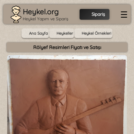
Heykel.org
☰
Sipariş
Heykel Yapım ve Sipariş
Ana Sayfa
Heykeller
Heykel Örnekleri
Rölyef Resimleri Fiyatı ve Satışı