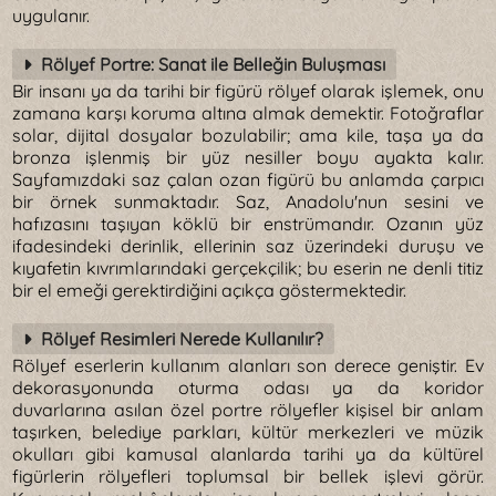
uygulanır.
Rölyef Portre: Sanat ile Belleğin Buluşması
Bir insanı ya da tarihi bir figürü rölyef olarak işlemek, onu
zamana karşı koruma altına almak demektir. Fotoğraflar
solar, dijital dosyalar bozulabilir; ama kile, taşa ya da
bronza işlenmiş bir yüz nesiller boyu ayakta kalır.
Sayfamızdaki saz çalan ozan figürü bu anlamda çarpıcı
bir örnek sunmaktadır. Saz, Anadolu'nun sesini ve
hafızasını taşıyan köklü bir enstrümandır. Ozanın yüz
ifadesindeki derinlik, ellerinin saz üzerindeki duruşu ve
kıyafetin kıvrımlarındaki gerçekçilik; bu eserin ne denli titiz
bir el emeği gerektirdiğini açıkça göstermektedir.
Rölyef Resimleri Nerede Kullanılır?
Rölyef eserlerin kullanım alanları son derece geniştir. Ev
dekorasyonunda oturma odası ya da koridor
duvarlarına asılan özel portre rölyefler kişisel bir anlam
taşırken, belediye parkları, kültür merkezleri ve müzik
okulları gibi kamusal alanlarda tarihi ya da kültürel
figürlerin rölyefleri toplumsal bir bellek işlevi görür.