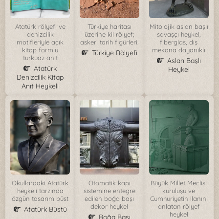
Atatürk rölyefi ve
Türkiye haritası
Mitolojik aslan başlı
denizcilik
üzerine kil rölyef;
savaşçı heykel,
motifleriyle açık
askeri tarih figürleri.
fiberglas, dış
kitap formlu
mekana dayanıklı
Türkiye Rölyefi
turkuaz anıt
Aslan Başlı
Atatürk
Heykel
Denizcilik Kitap
Anıt Heykeli
Okullardaki Atatürk
Otomatik kapı
Büyük Millet Meclisi
heykeli tarzında
sistemine entegre
kuruluşu ve
özgün tasarım büst
edilen boğa başı
Cumhuriyetin ilanını
dekor heykel
anlatan rölyef
Atatürk Büstü
heykel
Boğa Başı