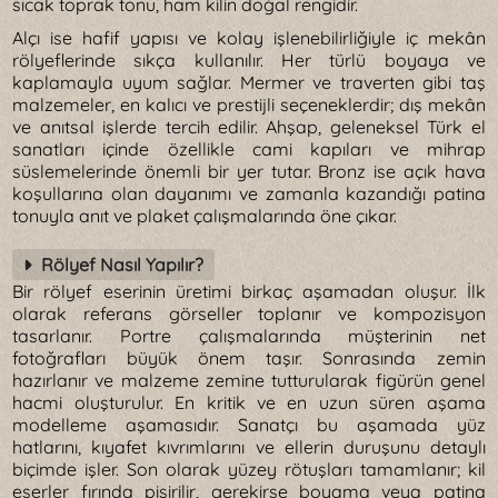
sıcak toprak tonu, ham kilin doğal rengidir.
Alçı ise hafif yapısı ve kolay işlenebilirliğiyle iç mekân
rölyeflerinde sıkça kullanılır. Her türlü boyaya ve
kaplamayla uyum sağlar. Mermer ve traverten gibi taş
malzemeler, en kalıcı ve prestijli seçeneklerdir; dış mekân
ve anıtsal işlerde tercih edilir. Ahşap, geleneksel Türk el
sanatları içinde özellikle cami kapıları ve mihrap
süslemelerinde önemli bir yer tutar. Bronz ise açık hava
koşullarına olan dayanımı ve zamanla kazandığı patina
tonuyla anıt ve plaket çalışmalarında öne çıkar.
Rölyef Nasıl Yapılır?
Bir rölyef eserinin üretimi birkaç aşamadan oluşur. İlk
olarak referans görseller toplanır ve kompozisyon
tasarlanır. Portre çalışmalarında müşterinin net
fotoğrafları büyük önem taşır. Sonrasında zemin
hazırlanır ve malzeme zemine tutturularak figürün genel
hacmi oluşturulur. En kritik ve en uzun süren aşama
modelleme aşamasıdır. Sanatçı bu aşamada yüz
hatlarını, kıyafet kıvrımlarını ve ellerin duruşunu detaylı
biçimde işler. Son olarak yüzey rötuşları tamamlanır; kil
eserler fırında pişirilir, gerekirse boyama veya patina