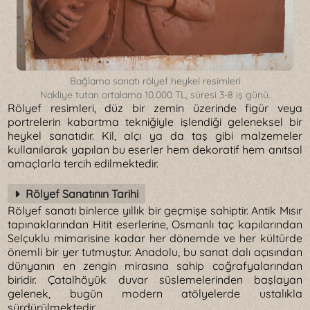
Bağlama sanatı rölyef heykel resimleri
Nakliye tutarı ortalama 10.000 TL, süresi 3-8 iş günü.
Rölyef resimleri, düz bir zemin üzerinde figür veya
portrelerin kabartma tekniğiyle işlendiği geleneksel bir
heykel sanatıdır. Kil, alçı ya da taş gibi malzemeler
kullanılarak yapılan bu eserler hem dekoratif hem anıtsal
amaçlarla tercih edilmektedir.
Rölyef Sanatının Tarihi
Rölyef sanatı binlerce yıllık bir geçmişe sahiptir. Antik Mısır
tapınaklarından Hitit eserlerine, Osmanlı taç kapılarından
Selçuklu mimarisine kadar her dönemde ve her kültürde
önemli bir yer tutmuştur. Anadolu, bu sanat dalı açısından
dünyanın en zengin mirasına sahip coğrafyalarından
biridir. Çatalhöyük duvar süslemelerinden başlayan
gelenek, bugün modern atölyelerde ustalıkla
sürdürülmektedir.