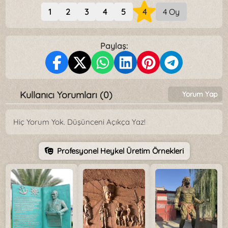
1
2
3
4
5
4
4 Oy
Paylaş:
Kullanıcı Yorumları (0)
Yorum Yap
Hiç Yorum Yok. Düşünceni Açıkça Yaz!
Profesyonel Heykel Üretim Örnekleri