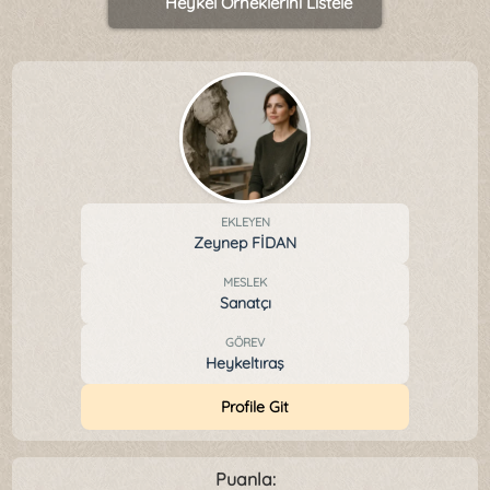
Heykel Örneklerini Listele
EKLEYEN
Zeynep FİDAN
MESLEK
Sanatçı
GÖREV
Heykeltıraş
Profile Git
Puanla: