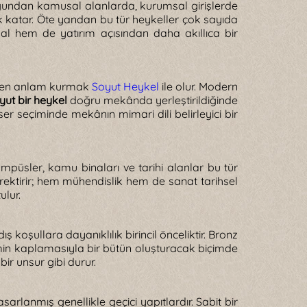
duğundan kamusal alanlarda, kurumsal girişlerde
ık katar. Öte yandan bu tür heykeller çok sayıda
sal hem de yatırım açısından daha akıllıca bir
rinden anlam kurmak
Soyut Heykel
ile olur. Modern
yut bir heykel
doğru mekânda yerleştirildiğinde
r seçiminde mekânın mimari dili belirleyici bir
mpüsler, kamu binaları ve tarihi alanlar bu tür
gerektirir; hem mühendislik hem de sanat tarihsel
ulur.
ş koşullara dayanıklılık birincil önceliktir. Bronz
emin kaplamasıyla bir bütün oluşturacak biçimde
ir unsur gibi durur.
arlanmış genellikle geçici yapıtlardır. Sabit bir