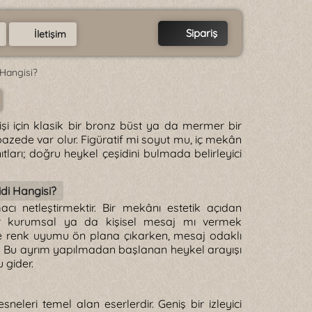
Sipariş
İletişim
 Hangisi?
şi için klasik bir bronz büst ya da mermer bir
azede var olur. Figüratif mi soyut mu, iç mekân
ıtları; doğru heykel çeşidini bulmada belirleyici
di Hangisi?
ı netleştirmektir. Bir mekânı estetik açıdan
bir kurumsal ya da kişisel mesaj mı vermek
e renk uyumu ön plana çıkarken, mesaj odaklı
ur. Bu ayrım yapılmadan başlanan heykel arayışı
 gider.
neleri temel alan eserlerdir. Geniş bir izleyici