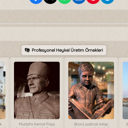
Profesyonel Heykel Üretim Örnekleri
k
Mustafa Kemal Paşa
Bronz patinalı kitap