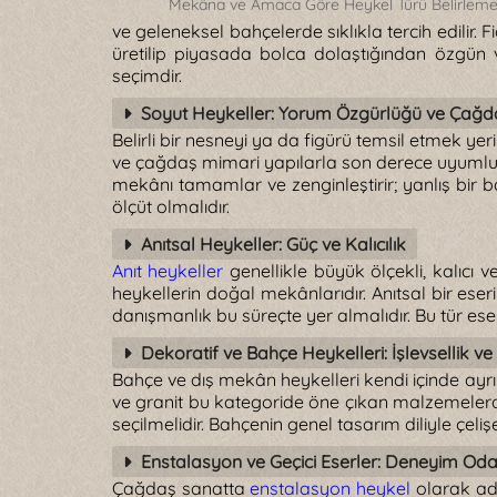
Mekâna ve Amaca Göre Heykel Türü Belirlem
ve geleneksel bahçelerde sıklıkla tercih edilir
üretilip piyasada bolca dolaştığından özgün v
seçimdir.
Soyut Heykeller: Yorum Özgürlüğü ve Çağda
Belirli bir nesneyi ya da figürü temsil etmek y
ve çağdaş mimari yapılarla son derece uyumlu ol
mekânı tamamlar ve zenginleştirir; yanlış bir 
ölçüt olmalıdır.
Anıtsal Heykeller: Güç ve Kalıcılık
Anıt heykeller
genellikle büyük ölçekli, kalıcı 
heykellerin doğal mekânlarıdır. Anıtsal bir eser
danışmanlık bu süreçte yer almalıdır. Bu tür es
Dekoratif ve Bahçe Heykelleri: İşlevsellik ve
Bahçe ve dış mekân heykelleri kendi içinde ayrı bi
ve granit bu kategoride öne çıkan malzemelerdi
seçilmelidir. Bahçenin genel tasarım diliyle çeli
Enstalasyon ve Geçici Eserler: Deneyim Oda
Çağdaş sanatta
enstalasyon heykel
olarak adl