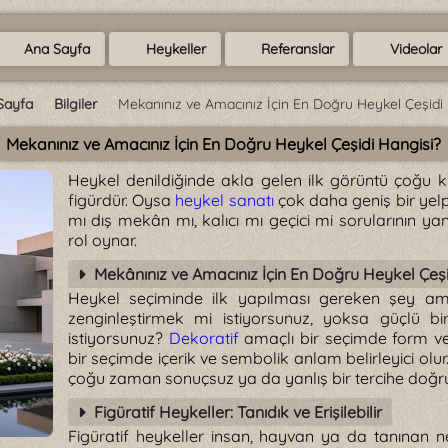
Ana Sayfa
Heykeller
Referanslar
Videolar
Sayfa
Bilgiler
Mekanınız ve Amacınız İçin En Doğru Heykel Çeşidi
Mekanınız ve Amacınız İçin En Doğru Heykel Çeşidi Hangisi?
Heykel denildiğinde akla gelen ilk görüntü çoğu ki
figürdür. Oysa
heykel sanatı
çok daha geniş bir yelp
mı dış mekân mı, kalıcı mı geçici mi sorularının yan
rol oynar.
Mekânınız ve Amacınız İçin En Doğru Heykel Çeşi
Heykel seçiminde ilk yapılması gereken şey amac
zenginleştirmek mi istiyorsunuz, yoksa güçlü 
istiyorsunuz?
Dekoratif
amaçlı bir seçimde form v
bir seçimde içerik ve sembolik anlam belirleyici ol
çoğu zaman sonuçsuz ya da yanlış bir tercihe doğru
Figüratif Heykeller: Tanıdık ve Erişilebilir
Figüratif heykeller insan, hayvan ya da tanınan nes