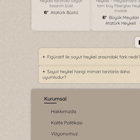
heykeli tarzında özgün
Heykeli - meydanlara ö
tasarım büst
tam boy fiberglas hey
imalatı
Atatürk Büstü
Büyük Meydan
Atatürk Heykeli
Figüratif ile soyut heykel arasındaki fark nedir
Soyut heykel hangi mimari tarzlarla daha
uyumludur?
Kurumsal
Hakkımızda
Kalite Politikası
Vizyonumuz