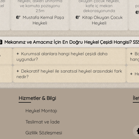
zel
heykeli, askeri üniforma
okuyan çocuk heykeli,
kel
ve komuta pozisyonu
kafe iç mekan
pa
2.5m
dekorasyonunda
Mustafa Kemal Paşa
Kitap Okuyan Çocuk
Heykeli
Heykeli
Mekanınız ve Amacınız İçin En Doğru Heykel Çeşidi Hangisi? SS
Kurumsal alanlara hangi heykel çeşidi daha
Ba
?
uygundur?
hang
Dekoratif heykel ile sanatsal heykel arasındaki fark
He
nedir?
Hizmetler & Bilgi
İle
Heykel Montajı
Teslimat ve İade
Gizlilik Sözleşmesi