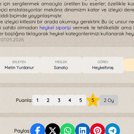
re için sergilenmek amacıyla üretilen bu eserler; özellikle 
çici enstalasyonlar mekâna dinamizm katar ve izleyici deneyi
ciddi biçimde yaygınlaşmıştır.
izleyici kitlesini bir arada okumayı gerektirir. Bu üç unsur
lgi sahibi olmadan
heykel siparişi
vermek te tehlikelidir ama 
r başlığına tıklayarak heykel kategorilerimizi kullanarak heykel
:
07.05.2026
EKLEYEN
MESLEK
GÖREV
Metin Yurdanur
Sanatçı
Heykeltıraş
Puanla:
1
2
3
4
5
5
2 Oy
Paylaş: