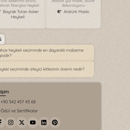
Türk askerinin bronz
Atatürk yüz maskı, duvar
tinalı fiberglas heykeli
dekorasyonu
Bayrak Tutan Asker
Atatürk Maskı
Heykeli
S
hçe heykeli seçiminde en dayanıklı malzeme
isidir?
ykel seçiminde izleyici kitlesinin önemi nedir?
tişim
+90 542 457 43 68
Ödül ve Sertifikalar