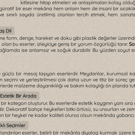
e
kitlesine hitap etmeleri ve anlaşılmaları kolay ol
. Figüratif bir eser mekâna hem anlam hem de insani bir sıcakl
e sınırlı sayıda üretilmiş olanları tercih etmek, hem sanat
ş Dil
erine form, denge, hareket ve doku gibi plastik değerler üze
an bu eserler, izleyiciye geniş bir yorum özgürlüğü tanır.
So
bağlamda ise anlamsız ve soğuk durabilir. Bu yüzden soyut ese
ve güçlü bir mesaj taşıyan eserlerdir. Meydanlar, kurumsal ka
in seçimi ve yerleştirilmesi çok daha uzun ve titiz bir süreç 
erlerde malzeme dayanıklılığı ve bakım kolaylığı ön planda tut
 Estetik Bir Arada
r kategori oluşturur. Bu eserlerde estetik kaygının yanı sıra dı
r. Dekoratif bahçe heykelleri bitki örtüsü, su unsurları ve z
şen bir heykel ne kadar kaliteli olursa olsun mekânda yabancı b
klı Seçimler
andırılan eserler, belirli bir mekânla diyalog kurmak üzere tas