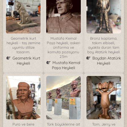
Geometrik kurt
Mustafa Kemal
Bronz kaplama,
heykeli - taş zemine
Paşa heykeli, askeri
takım elbiseli,
uyumlu stilize
üniforma ve
ayakta duran tam
tasarım.
komuta pozisyonu
boy Atatürk heykeli
2.5m
Geometrik Kurt
Boydan Atatürk
Mustafa Kemal
Heykeli
Heykeli
Paşa Heykeli
Puro ve bere
Türk büyüklerine ait
Tom, Jerry ve