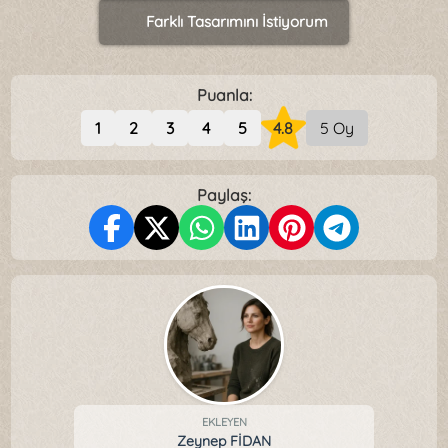
Farklı Tasarımını İstiyorum
Puanla:
1
2
3
4
5
4.8
5 Oy
Paylaş:
EKLEYEN
Zeynep FİDAN