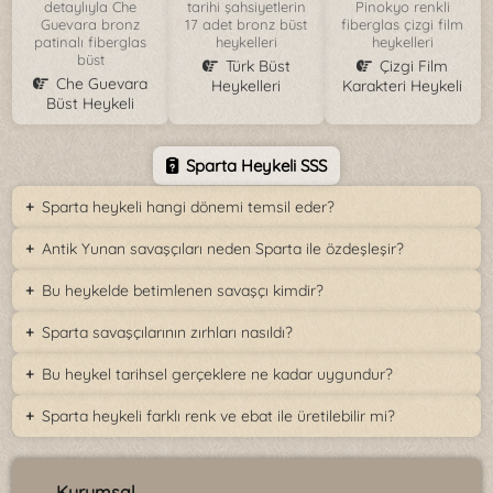
detaylıyla Che
tarihi şahsiyetlerin
Pinokyo renkli
Guevara bronz
17 adet bronz büst
fiberglas çizgi film
patinalı fiberglas
heykelleri
heykelleri
büst
Türk Büst
Çizgi Film
Che Guevara
Heykelleri
Karakteri Heykeli
Büst Heykeli
Sparta Heykeli SSS
Sparta heykeli hangi dönemi temsil eder?
Antik Yunan savaşçıları neden Sparta ile özdeşleşir?
Bu heykelde betimlenen savaşçı kimdir?
Sparta savaşçılarının zırhları nasıldı?
Bu heykel tarihsel gerçeklere ne kadar uygundur?
Sparta heykeli farklı renk ve ebat ile üretilebilir mi?
Kurumsal