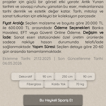
projeler için güçlü bir görsel etki yaratır. Antik Yunan
tarihini ve savaşçı ruhunu yansıtan bu eser, mekanlarınıza
tarihi derinlik ve estetik değer katar. Tarih, mitoloji ve
sanat tutkunları için etkileyici bir koleksiyon parçasıdır.
Fiyat Aralığı:
Seçilen malzeme ve boyuta göre 20.000 TL
ile 600.000 TL arasındadır.
Ödeme Seçenekleri:
Banka
Havalesi, EFT veya Güvenli Online Ödeme.
Değişim ve
İade:
Sanat eseri statüsündeki özel üretim ürünlerde
sadece nakliye hasarı durumunda telafi/iade
sağlanmaktadır.
Yapım Süresi:
Seçilen detaya göre 20-60
gün arasında tamamlanmaktadır.
Eklenme Tarihi:
21.12.2025
| Son Güncellenme Tarihi:
06.05.2026
Dekoratif
90 cm
250 cm
90 cm
Fiberglass
Kalıbı Yok
70 kg
Bu Heykeli Sipariş Et