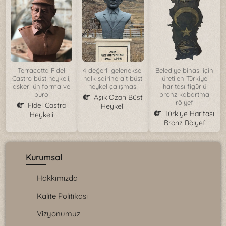
Terracotta Fidel
4 değerli geleneksel
Belediye binası için
Castro büst heykeli,
halk şairine ait büst
üretilen Türkiye
askeri üniforma ve
heykel çalışması
haritası figürlü
puro
bronz kabartma
Aşık Ozan Büst
rölyef
Fidel Castro
Heykeli
Türkiye Haritası
Heykeli
Bronz Rölyef
Kurumsal
Hakkımızda
Kalite Politikası
Vizyonumuz