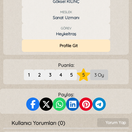
Göksel KILINÇ
MESLEK
Sanat Uzmanı
GÖREV
Heykeltraş
Profile Git
Puanla:
1
2
3
4
5
5
3 Oy
Paylaş:
Kullanıcı Yorumları (0)
Yorum Yap