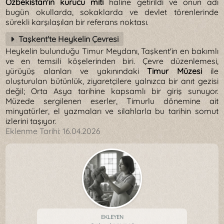
Özbekistan'ın kurucu miti
haline getirildi ve onun adı
bugün okullarda, sokaklarda ve devlet törenlerinde
sürekli karşılaşılan bir referans noktası.
Taşkent'te Heykelin Çevresi
Heykelin bulunduğu Timur Meydanı, Taşkent'in en bakımlı
ve en temsili köşelerinden biri. Çevre düzenlemesi,
yürüyüş alanları ve yakınındaki
Timur Müzesi
ile
oluşturulan bütünlük, ziyaretçilere yalnızca bir anıt gezisi
değil; Orta Asya tarihine kapsamlı bir giriş sunuyor.
Müzede sergilenen eserler, Timurlu dönemine ait
minyatürler, el yazmaları ve silahlarla bu tarihin somut
izlerini taşıyor.
Eklenme Tarihi:
16.04.2026
EKLEYEN