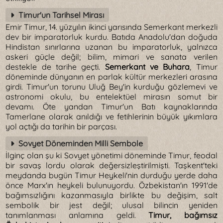
Timur'un Tarihsel Mirası
Emir Timur, 14. yüzyılın ikinci yarısında Semerkant merkezli
dev bir imparatorluk kurdu. Batıda Anadolu'dan doğuda
Hindistan sınırlarına uzanan bu imparatorluk, yalnızca
askeri güçle değil; bilim, mimari ve sanata verilen
destekle de tarihe geçti.
Semerkant ve Buhara
, Timur
döneminde dünyanın en parlak kültür merkezleri arasına
girdi. Timur'un torunu Uluğ Bey'in kurduğu gözlemevi ve
astronomi okulu, bu entelektüel mirasın somut bir
devamı. Öte yandan Timur'un Batı kaynaklarında
Tamerlane olarak anıldığı ve fetihlerinin büyük yıkımlara
yol açtığı da tarihin bir parçası.
Sovyet Döneminden Milli Sembole
İlginç olan şu ki Sovyet yönetimi döneminde Timur, feodal
bir savaş lordu olarak değersizleştirilmişti. Taşkent'teki
meydanda bugün Timur Heykeli'nin durduğu yerde daha
önce Marx'ın heykeli bulunuyordu. Özbekistan'ın 1991'de
bağımsızlığını kazanmasıyla birlikte bu değişim, salt
sembolik bir jest değil; ulusal bilincin yeniden
tanımlanması anlamına geldi.
Timur, bağımsız