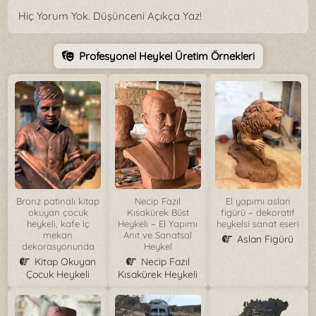
Hiç Yorum Yok. Düşünceni Açıkça Yaz!
Profesyonel Heykel Üretim Örnekleri
Bronz patinalı kitap
Necip Fazıl
El yapımı aslan
okuyan çocuk
Kısakürek Büst
figürü – dekoratif
heykeli, kafe iç
Heykeli – El Yapımı
heykelsi sanat eseri
mekan
Anıt ve Sanatsal
Aslan Figürü
dekorasyonunda
Heykel
Kitap Okuyan
Necip Fazıl
Çocuk Heykeli
Kısakürek Heykeli