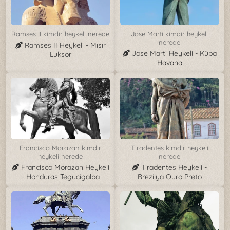
Ramses II kimdir heykeli nerede
Jose Marti kimdir heykeli
nerede
Ramses II Heykeli - Mısır
Jose Marti Heykeli - Küba
Luksor
Havana
Francisco Morazan kimdir
Tiradentes kimdir heykeli
heykeli nerede
nerede
Francisco Morazan Heykeli
Tiradentes Heykeli -
- Honduras Tegucigalpa
Brezilya Ouro Preto