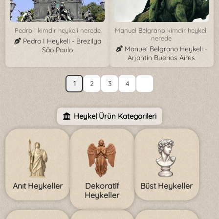
Pedro I kimdir heykeli nerede
Manuel Belgrano kimdir heykeli
nerede
Pedro I Heykeli - Brezilya
Manuel Belgrano Heykeli -
São Paulo
Arjantin Buenos Aires
1
2
3
4
Heykel Ürün Kategorileri
Anıt Heykeller
Dekoratif
Büst Heykeller
Heykeller