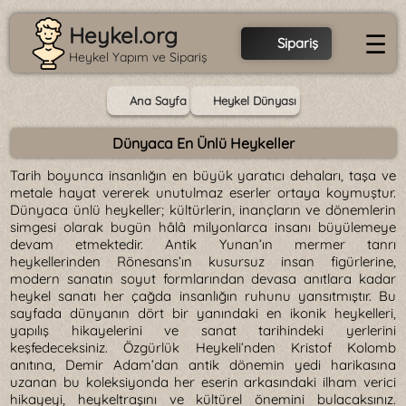
Heykel.org
☰
Sipariş
Heykel Yapım ve Sipariş
Ana Sayfa
Heykel Dünyası
Dünyaca En Ünlü Heykeller
Tarih boyunca insanlığın en büyük yaratıcı dehaları, taşa ve
metale hayat vererek unutulmaz eserler ortaya koymuştur.
Dünyaca ünlü heykeller; kültürlerin, inançların ve dönemlerin
simgesi olarak bugün hâlâ milyonlarca insanı büyülemeye
devam etmektedir. Antik Yunan’ın mermer tanrı
heykellerinden Rönesans’ın kusursuz insan figürlerine,
modern sanatın soyut formlarından devasa anıtlara kadar
heykel sanatı her çağda insanlığın ruhunu yansıtmıştır. Bu
sayfada dünyanın dört bir yanındaki en ikonik heykelleri,
yapılış hikayelerini ve sanat tarihindeki yerlerini
keşfedeceksiniz. Özgürlük Heykeli’nden Kristof Kolomb
anıtına, Demir Adam’dan antik dönemin yedi harikasına
uzanan bu koleksiyonda her eserin arkasındaki ilham verici
hikayeyi, heykeltraşını ve kültürel önemini bulacaksınız.