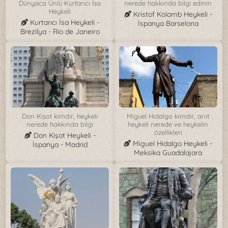
Dünyaca Ünlü Kurtarıcı İsa
nerede hakkında bilgi edinin
Heykeli
Kristof Kolomb Heykeli -
Kurtarıcı İsa Heykeli -
İspanya Barselona
Brezilya - Rio de Janeiro
Don Kişot kimdir, heykeli
Miguel Hidalgo kimdir, anıt
nerede hakkında bilgi
heykeli nerede ve heykelin
özellikleri
Don Kişot Heykeli -
Miguel Hidalgo Heykeli -
İspanya - Madrid
Meksika Guadalajara