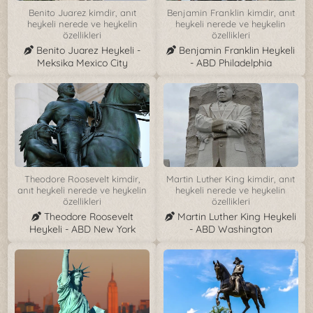
Benito Juarez kimdir, anıt
Benjamin Franklin kimdir, anıt
heykeli nerede ve heykelin
heykeli nerede ve heykelin
özellikleri
özellikleri
Benito Juarez Heykeli -
Benjamin Franklin Heykeli
Meksika Mexico City
- ABD Philadelphia
Theodore Roosevelt kimdir,
Martin Luther King kimdir, anıt
anıt heykeli nerede ve heykelin
heykeli nerede ve heykelin
özellikleri
özellikleri
Theodore Roosevelt
Martin Luther King Heykeli
Heykeli - ABD New York
- ABD Washington