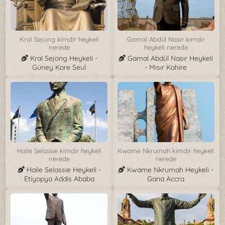
Kral Sejong kimdir heykeli
Gamal Abdül Nasır kimdir
nerede
heykeli nerede
Kral Sejong Heykeli -
Gamal Abdül Nasır Heykeli
Güney Kore Seul
- Mısır Kahire
Haile Selassie kimdir heykeli
Kwame Nkrumah kimdir heykeli
nerede
nerede
Haile Selassie Heykeli -
Kwame Nkrumah Heykeli -
Etiyopya Addis Ababa
Gana Accra