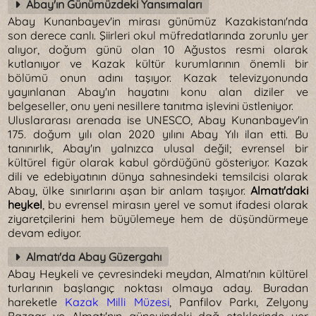
Abay'ın Günümüzdeki Yansımaları
Abay Kunanbayev'in mirası günümüz Kazakistanı'nda
son derece canlı. Şiirleri okul müfredatlarında zorunlu yer
alıyor, doğum günü olan 10 Ağustos resmi olarak
kutlanıyor ve Kazak kültür kurumlarının önemli bir
bölümü onun adını taşıyor. Kazak televizyonunda
yayınlanan Abay'ın hayatını konu alan diziler ve
belgeseller, onu yeni nesillere tanıtma işlevini üstleniyor.
Uluslararası arenada ise UNESCO, Abay Kunanbayev'in
175. doğum yılı olan 2020 yılını Abay Yılı ilan etti. Bu
tanınırlık, Abay'ın yalnızca ulusal değil; evrensel bir
kültürel figür olarak kabul gördüğünü gösteriyor. Kazak
dili ve edebiyatının dünya sahnesindeki temsilcisi olarak
Abay, ülke sınırlarını aşan bir anlam taşıyor.
Almatı'daki
heykel
, bu evrensel mirasın yerel ve somut ifadesi olarak
ziyaretçilerini hem büyülemeye hem de düşündürmeye
devam ediyor.
Almatı'da Abay Güzergahı
Abay Heykeli ve çevresindeki meydan, Almatı'nın kültürel
turlarının başlangıç noktası olmaya aday. Buradan
hareketle
Kazak Milli Müzesi
, Panfilov Parkı, Zelyony