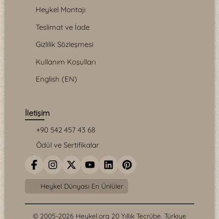
Heykel Montajı
Teslimat ve İade
Gizlilik Sözleşmesi
Kullanım Koşulları
English (EN)
İletişim
+90 542 457 43 68
Ödül ve Sertifikalar
Heykel Dünyası En Ünlüler
© 2005-2026 Heykel.org 20 Yıllık Tecrübe. Türkiye