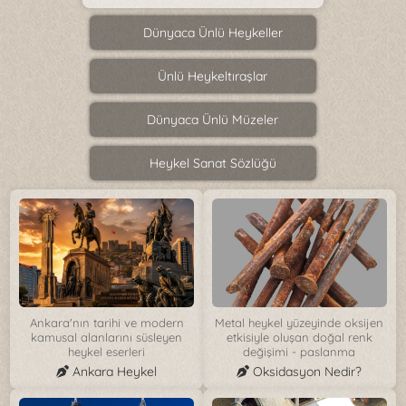
Dünyaca Ünlü Heykeller
Ünlü Heykeltıraşlar
Dünyaca Ünlü Müzeler
Heykel Sanat Sözlüğü
Ankara'nın tarihi ve modern
Metal heykel yüzeyinde oksijen
kamusal alanlarını süsleyen
etkisiyle oluşan doğal renk
heykel eserleri
değişimi - paslanma
Ankara Heykel
Oksidasyon Nedir?