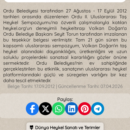
Ordu Belediyesi tarafından 27 Ağustos - 17 Eylül 2012
tarihleri arasında düzenlenen Ordu II. Uluslararası Taş
Heykel Sempozyumu'na özverili çalışmalarıyla katılan
heykel.org'un deneyimli heykeltıraşı Volkan Doğan'a
Ordu Belediye Başkanı Seyit Torun tarafından imzalanan
bu teşekkür belgesi verilmiştir. Tam 21 gün süren bu
kapsamlı uluslararası sempozyum, Volkan Doğan'ın taş
heykel alanındaki dayanıklılığını, üretkenliğini ve uzun
soluklu projelerdeki sanatsal kararlılığını gözler önüne
sermektedir. Ordu Belediyesi'nin ev sahipliğinde
gerçekleştirilen bu etkinlik, sanatçının uluslararası heykel
platformlarındaki güçlü ve süregelen varlığını bir kez
daha tescil etmektedir.
Belge Tarihi:
17.09.2012
| Güncellenme Tarihi:
07.04.2026
Paylaş:
Dünya Heykel Sanatı ve Terimler