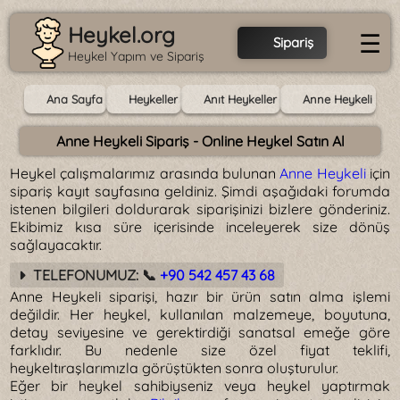
Heykel.org
☰
Sipariş
Heykel Yapım ve Sipariş
Ana Sayfa
Heykeller
Anıt Heykeller
Anne Heykeli
Anne Heykeli Sipariş - Online Heykel Satın Al
Heykel çalışmalarımız arasında bulunan
Anne Heykeli
için
sipariş kayıt sayfasına geldiniz. Şimdi aşağıdaki forumda
istenen bilgileri doldurarak siparişinizi bizlere gönderiniz.
Ekibimiz kısa süre içerisinde inceleyerek size dönüş
sağlayacaktır.
TELEFONUMUZ: 📞
+90 542 457 43 68
Anne Heykeli siparişi, hazır bir ürün satın alma işlemi
değildir. Her heykel, kullanılan malzemeye, boyutuna,
detay seviyesine ve gerektirdiği sanatsal emeğe göre
farklıdır. Bu nedenle size özel fiyat teklifi,
heykeltıraşlarımızla görüştükten sonra oluşturulur.
Eğer bir heykel sahibiyseniz veya heykel yaptırmak