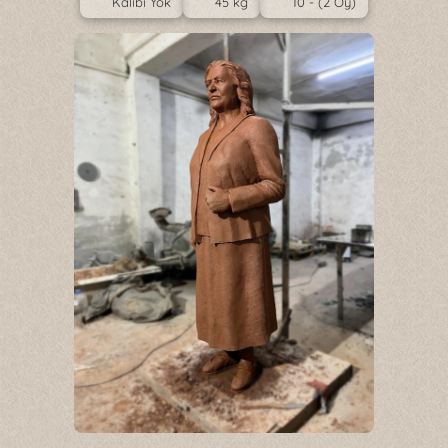
Kalıbı Yok
45 kg
10 - (2 Oy)