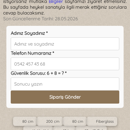
istiyorsanız mutlaka
Bilgiler
sayfamızı ziyaret etmelisiniz.
Bu sayfada heykel sanatıyla ilgili merak ettiğiniz sorulara
cevap bulacaksınız.
Son Güncellenme Tarihi:
28.05.2026
Adınız Soyadınız *
Telefon Numaranız *
Güvenlik Sorusu: 6 + 8 = ? *
Sipariş Gönder
80 cm
200 cm
80 cm
Fiberglass