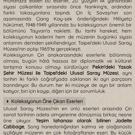
muhafaza edilen bu eserler, 20. yüzyılın ilk yarısındaki
siyasi çalkantılar sırasında önce Nanking'e, ardından
farklı lokasyonlara taşındı. Çin İç Savaşı'nın son
aşamasında Çiang Kay-şek önderliğindeki Milliyetçi
hükümet, 1948-1949 yıllarında bu koleksiyonun önemli bir
bölümünü Tayvan'a nakletti. Bu tarihi hareket, hem
koleksiyonun kaderini hem de müzenin bugünkü siyasi
anlamını derinden şekillendiriyor. Taipei'deki Ulusal Saray
Müzesi'nin açılışı 1965'te gerçekleşti.
Koleksiyonun Çin anakarasındaki eserlerle bölünmüş
olması, bugün hâlâ hassas bir diplomatik ve kültürel
tartışma konusu olmayı sürdürüyor.
Pekin'deki Yasak
Şehir Müzesi ile Taipei'deki Ulusal Saray Müzesi
, aynı
tarihin iki farklı coğrafyada saklanan iki ayrı parçasını
barındırıyor. Bu durum her iki müzeye de ayrı bir anlam
katıyor; biri için kayıp, diğeri için bir sorumluluk.
Koleksiyonun Öne Çıkan Eserleri
Ulusal Saray Müzesi'nin en ünlü eserleri arasında Çin
sanat tarihinin adeta simgelerine dönüşmüş birkaç nesne
öne çıkıyor.
Yeşim lahanası olarak bilinen Jadeite
Cabbage
, Song hanedanlığından kalma ve olağanüstü
işçiliğiyle müzenin en çok fotoğraflanan eseri. Bu küçük