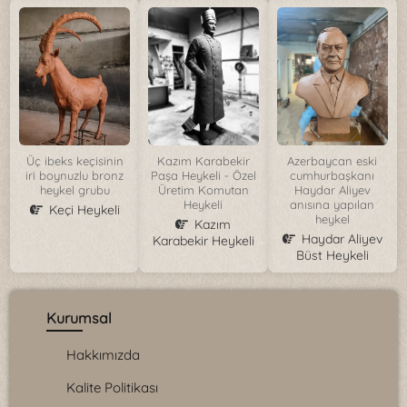
Üç ibeks keçisinin
Kazım Karabekir
Azerbaycan eski
iri boynuzlu bronz
Paşa Heykeli - Özel
cumhurbaşkanı
heykel grubu
Üretim Komutan
Haydar Aliyev
Heykeli
anısına yapılan
Keçi Heykeli
heykel
Kazım
Haydar Aliyev
Karabekir Heykeli
Büst Heykeli
Kurumsal
Hakkımızda
Kalite Politikası