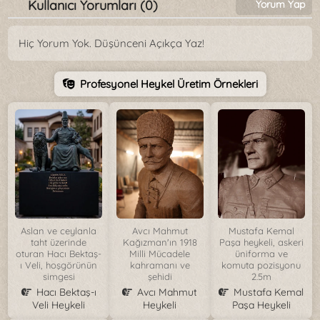
Kullanıcı Yorumları (0)
Yorum Yap
Hiç Yorum Yok. Düşünceni Açıkça Yaz!
Profesyonel Heykel Üretim Örnekleri
Aslan ve ceylanla
Avcı Mahmut
Mustafa Kemal
taht üzerinde
Kağızman'ın 1918
Paşa heykeli, askeri
oturan Hacı Bektaş-
Milli Mücadele
üniforma ve
ı Veli, hoşgörünün
kahramanı ve
komuta pozisyonu
simgesi
şehidi
2.5m
Hacı Bektaş-ı
Avcı Mahmut
Mustafa Kemal
Veli Heykeli
Heykeli
Paşa Heykeli