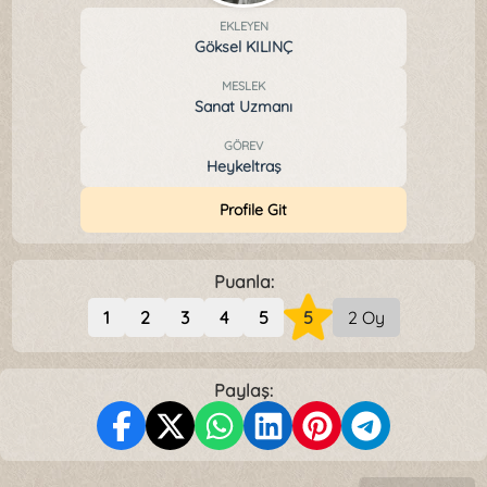
EKLEYEN
Göksel KILINÇ
MESLEK
Sanat Uzmanı
GÖREV
Heykeltraş
Profile Git
Puanla:
1
2
3
4
5
5
2 Oy
Paylaş: