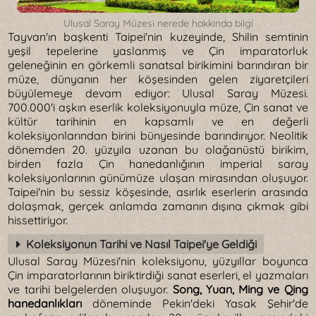
Ulusal Saray Müzesi nerede hakkında bilgi
Tayvan'ın başkenti Taipei'nin kuzeyinde, Shilin semtinin
yeşil tepelerine yaslanmış ve Çin imparatorluk
geleneğinin en görkemli sanatsal birikimini barındıran bir
müze, dünyanın her köşesinden gelen ziyaretçileri
büyülemeye devam ediyor: Ulusal Saray Müzesi.
700.000'i aşkın eserlik koleksiyonuyla müze, Çin sanat ve
kültür tarihinin en kapsamlı ve en değerli
koleksiyonlarından birini bünyesinde barındırıyor. Neolitik
dönemden 20. yüzyıla uzanan bu olağanüstü birikim,
birden fazla Çin hanedanlığının imperial saray
koleksiyonlarının günümüze ulaşan mirasından oluşuyor.
Taipei'nin bu sessiz köşesinde, asırlık eserlerin arasında
dolaşmak, gerçek anlamda zamanın dışına çıkmak gibi
hissettiriyor.
Koleksiyonun Tarihi ve Nasıl Taipei'ye Geldiği
Ulusal Saray Müzesi'nin koleksiyonu, yüzyıllar boyunca
Çin imparatorlarının biriktirdiği sanat eserleri, el yazmaları
ve tarihi belgelerden oluşuyor.
Song, Yuan, Ming ve Qing
hanedanlıkları
döneminde Pekin'deki Yasak Şehir'de