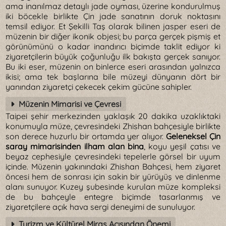
ama inanılmaz detaylı jade oyması, üzerine kondurulmuş
iki böcekle birlikte Çin jade sanatının doruk noktasını
temsil ediyor. Et Şekilli Taş olarak bilinen jasper eseri de
müzenin bir diğer ikonik objesi; bu parça gerçek pişmiş et
görünümünü o kadar inandırıcı biçimde taklit ediyor ki
ziyaretçilerin büyük çoğunluğu ilk bakışta gerçek sanıyor.
Bu iki eser, müzenin on binlerce eseri arasından yalnızca
ikisi; ama tek başlarına bile müzeyi dünyanın dört bir
yanından ziyaretçi çekecek çekim gücüne sahipler.
Müzenin Mimarisi ve Çevresi
Taipei şehir merkezinden yaklaşık 20 dakika uzaklıktaki
konumuyla müze, çevresindeki Zhishan bahçesiyle birlikte
son derece huzurlu bir ortamda yer alıyor.
Geleneksel Çin
saray mimarisinden ilham alan bina
, koyu yeşil çatısı ve
beyaz cephesiyle çevresindeki tepelerle görsel bir uyum
içinde. Müzenin yakınındaki Zhishan Bahçesi, hem ziyaret
öncesi hem de sonrası için sakin bir yürüyüş ve dinlenme
alanı sunuyor. Kuzey şubesinde kurulan müze kompleksi
de bu bahçeyle entegre biçimde tasarlanmış ve
ziyaretçilere açık hava sergi deneyimi de sunuluyor.
Turizm ve Kültürel Miras Açısından Önemi