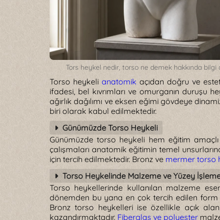
Tors heykel nedir, torso ne demek hakkında bilgi 
Torso heykeli
anatomik
açıdan doğru ve esteti
ifadesi, bel kıvrımları ve omurganın duruşu he
ağırlık dağılımı ve eksen eğimi gövdeye dinami
biri olarak kabul edilmektedir.
Günümüzde Torso Heykeli
Günümüzde torso heykeli hem eğitim amaçlı 
çalışmaları anatomik eğitimin temel unsurlarında
için tercih edilmektedir. Bronz ve
mermer torso h
Torso Heykelinde Malzeme ve Yüzey İşlem
Torso heykellerinde kullanılan malzeme eseri
dönemden bu yana en çok tercih edilen form o
Bronz torso heykelleri ise özellikle açık a
kazandırmaktadır.
Fiberglas ve polyester
malzem