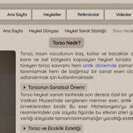
Ana Sayfa
Heykeller
Referanslar
Videolar
Ana Sayfa
Heykel Dünyası
Heykel Sanat Sözlüğü
Torso Nedi
Torso Nedir?
Torso, insan vücudunun baş, kollar ve bacaklar o
karın ve bel bölgesini kapsayan heykel türüdür
türeyen torso kavramı hem
antik dönemde
zamanla
tanımlamak hem de bağımsız bir sanat eseri olar
adlandırmak için kullanılmaktadır.
Torsonun Sanatsal Önemi
Torso heykel sanatı tarihinde son derece özel bir ye
Vatikan Müzesi'nde sergilenen mermer eser, ant
örneklerinden biridir. Bu eser Michelangelo'yu d
resimlerindeki çok sayıda figürde bu etkinin izler
varlığı izleyicide tamamlanmamışlığın yarattığı este
Torso ve Eksiklik Estetiği