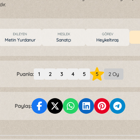
ır.
EKLEYEN
MESLEK
GÖREV
Metin Yurdanur
Sanatçı
Heykeltıraş
Puanla:
1
2
3
4
5
5
2 Oy
Paylaş: