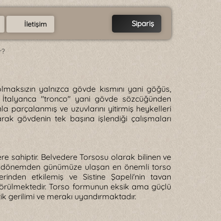
Sipariş
İletişim
r?
lmaksızın yalnızca gövde kısmını yani göğüs,
. İtalyanca "tronco" yani gövde sözcüğünden
 parçalanmış ve uzuvlarını yitirmiş heykelleri
ak gövdenin tek başına işlendiği çalışmaları
re sahiptir. Belvedere Torsosu olarak bilinen ve
ik dönemden günümüze ulaşan en önemli torso
erinden etkilemiş ve Sistine Şapeli'nin tavan
i görülmektedir. Torso formunun eksik ama güçlü
tik gerilimi ve merakı uyandırmaktadır.