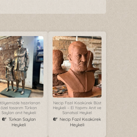
tölyemizde hazırlanan
Necip Fazıl Kısakürek Büst
özel tasarım Türkan
Heykeli – El Yapımı Anıt ve
Saylan anıt heykeli
Sanatsal Heykel
Türkan Saylan
Necip Fazıl Kısakürek
Heykeli
Heykeli