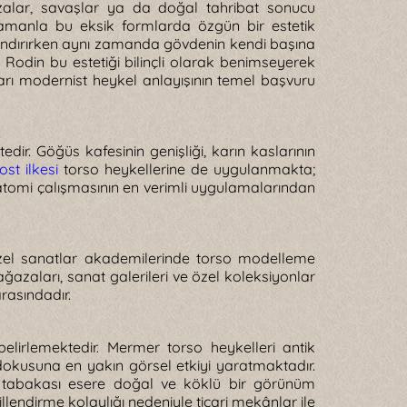
zalar, savaşlar ya da doğal tahribat sonucu
amanla bu eksik formlarda özgün bir estetik
ndırırken aynı zamanda gövdenin kendi başına
Rodin bu estetiği bilinçli olarak benimseyerek
oları modernist heykel anlayışının temel başvuru
ir. Göğüs kafesinin genişliği, karın kaslarının
st ilkesi
torso heykellerine de uygulanmakta;
tomi çalışmasının en verimli uygulamalarından
zel sanatlar akademilerinde torso modelleme
ağazaları, sanat galerileri ve özel koleksiyonlar
rasındadır.
elirlemektedir. Mermer torso heykelleri antik
okusuna en yakın görsel etkiyi yaratmaktadır.
na tabakası esere doğal ve köklü bir görünüm
llendirme kolaylığı nedeniyle ticari mekânlar ile