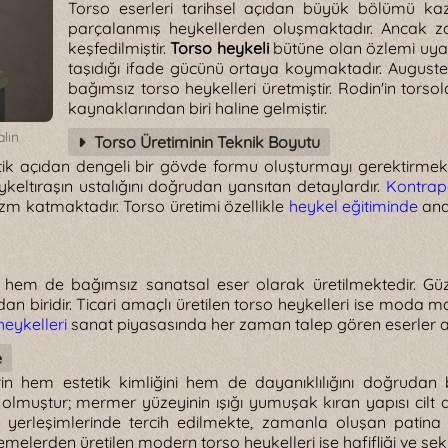
Torso eserleri tarihsel açıdan büyük bölümü ka
parçalanmış heykellerden oluşmaktadır. Ancak z
keşfedilmiştir.
Torso heykeli
bütüne olan özlemi uya
taşıdığı ifade gücünü ortaya koymaktadır. Auguste 
bağımsız torso heykelleri üretmiştir. Rodin'in tors
kaynaklarından biri haline gelmiştir.
alın
Torso Üretiminin Teknik Boyutu
k açıdan dengeli bir gövde formu oluşturmayı gerektirmekted
ykeltıraşın ustalığını doğrudan yansıtan detaylardır.
Kontrapo
zm katmaktadır. Torso üretimi özellikle
heykel eğitiminde
ana
hem de bağımsız sanatsal eser olarak üretilmektedir. Gü
n biridir. Ticari amaçlı üretilen torso heykelleri ise moda m
eykelleri
sanat piyasasında her zaman talep gören eserler a
e
n hem estetik kimliğini hem de dayanıklılığını doğrudan b
lmuştur; mermer yüzeyinin ışığı yumuşak kıran yapısı cilt d
lan yerleşimlerinde tercih edilmekte, zamanla oluşan pati
elerden üretilen modern torso heykelleri ise hafifliği ve şeki