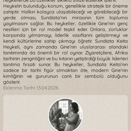
heykellerde bu özellikler sıklıkla stilize edilerek işlenir.
Heykelin bulunduğu konum, genellikle stratejik bir öneme
sahiptir. Halkın kolayca ulaşabileceği ve görebileceği bir
yerde olması, Sundiata’nın mirasının tüm topluma
yayılmasını sağlar. Bu heykeller, özellikle Gine’nin genç
nesilleri için bir rol model teşkil eder. Onlara, zorluklar
karşısında yılmamayı, liderlik vasıflarını geliştirmeyi ve
kendi kültürlerine sahip çıkmayı öğretir. Sundiata Keita
Heykeli, aynı zamanda Gine’nin uluslararası alandaki
tanıtımında da önemli bir rol oynar. Ziyaretçilere, Afrika
tarihinin zenginliğini ve bu kıtanın yetiştirdiği büyük liderleri
tanıtma fırsatı sunar. Bu heykeller, Sundiata Keita’nın
sadece bir tarihi figür olmaktan öte, modern Gine’nin
kimliğinin ve gururunun canlı bir sembolü olduğunu
gösterir.
Eklenme Tarihi:
13.04.2026