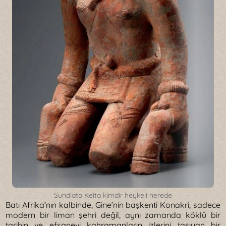
Sundiata Keita kimdir heykeli nerede
Batı Afrika’nın kalbinde, Gine’nin başkenti Konakri, sadece
modern bir liman şehri değil, aynı zamanda köklü bir
tarihin ve efsanevi kahramanların izlerini taşıyan bir