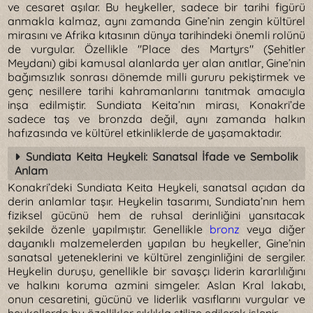
ve cesaret aşılar. Bu heykeller, sadece bir tarihi figürü
anmakla kalmaz, aynı zamanda Gine’nin zengin kültürel
mirasını ve Afrika kıtasının dünya tarihindeki önemli rolünü
de vurgular. Özellikle "Place des Martyrs" (Şehitler
Meydanı) gibi kamusal alanlarda yer alan anıtlar, Gine’nin
bağımsızlık sonrası dönemde milli gururu pekiştirmek ve
genç nesillere tarihi kahramanlarını tanıtmak amacıyla
inşa edilmiştir. Sundiata Keita’nın mirası, Konakri’de
sadece taş ve bronzda değil, aynı zamanda halkın
hafızasında ve kültürel etkinliklerde de yaşamaktadır.
Sundiata Keita Heykeli: Sanatsal İfade ve Sembolik
Anlam
Konakri’deki Sundiata Keita Heykeli, sanatsal açıdan da
derin anlamlar taşır. Heykelin tasarımı, Sundiata’nın hem
fiziksel gücünü hem de ruhsal derinliğini yansıtacak
şekilde özenle yapılmıştır. Genellikle
bronz
veya diğer
dayanıklı malzemelerden yapılan bu heykeller, Gine’nin
sanatsal yeteneklerini ve kültürel zenginliğini de sergiler.
Heykelin duruşu, genellikle bir savaşçı liderin kararlılığını
ve halkını koruma azmini simgeler. Aslan Kral lakabı,
onun cesaretini, gücünü ve liderlik vasıflarını vurgular ve