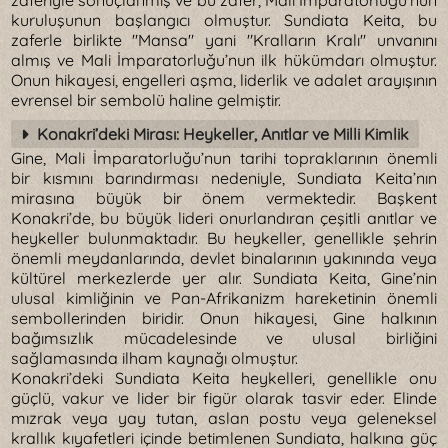
zaferiyle sonuçlanmış ve bu zafer, Mali İmparatorluğu’nun
kuruluşunun başlangıcı olmuştur. Sundiata Keita, bu
zaferle birlikte "Mansa" yani "Kralların Kralı" unvanını
almış ve Mali İmparatorluğu’nun ilk hükümdarı olmuştur.
Onun hikayesi, engelleri aşma, liderlik ve adalet arayışının
evrensel bir sembolü haline gelmiştir.
Konakri’deki Mirası: Heykeller, Anıtlar ve Milli Kimlik
Gine, Mali İmparatorluğu’nun tarihi topraklarının önemli
bir kısmını barındırması nedeniyle, Sundiata Keita’nın
mirasına büyük bir önem vermektedir. Başkent
Konakri’de, bu büyük lideri onurlandıran çeşitli anıtlar ve
heykeller bulunmaktadır. Bu heykeller, genellikle şehrin
önemli meydanlarında, devlet binalarının yakınında veya
kültürel merkezlerde yer alır. Sundiata Keita, Gine’nin
ulusal kimliğinin ve Pan-Afrikanizm hareketinin önemli
sembollerinden biridir. Onun hikayesi, Gine halkının
bağımsızlık mücadelesinde ve ulusal birliğini
sağlamasında ilham kaynağı olmuştur.
Konakri’deki Sundiata Keita heykelleri, genellikle onu
güçlü, vakur ve lider bir figür olarak tasvir eder. Elinde
mızrak veya yay tutan, aslan postu veya geleneksel
krallık kıyafetleri içinde betimlenen Sundiata, halkına güç