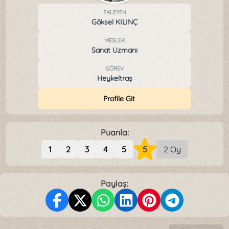
EKLEYEN
Göksel KILINÇ
MESLEK
Sanat Uzmanı
GÖREV
Heykeltraş
Profile Git
Puanla:
1
2
3
4
5
5
2 Oy
Paylaş: