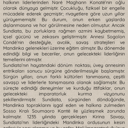
halkının liderlerinden Naré Maghann Konaté’nin oğlu
olarak dünyaya gelmiştir. Çocukluğu, fiziksel bir engelle
mücadele ederek geçmiştir; rivayetlere göre uzun yıllar
yürüyememiştir. Bu durum, onun erken yaşlarda
dışlanmasına ve hor görülmesine neden olmuştur. Ancak
Sundiata, bu zorluklara rağmen azmini kaybetmemiş,
içsel gücünü ve zekasını geliştirmiştir. Annesi Sogolon
Condé’nin desteğiyle, avcılık, savaş stratejileri ve
Mandinka gelenekleri üzerine eğitim almıştır. Bu dönemde
edindiği bilgi ve beceriler, onun gelecekteki liderliğinin
temellerini atmıştır.
Sundiata’nın hayatındaki dönüm noktası, üvey annesinin
entrikaları sonucu sürgüne gönderilmesiyle başlamıştır.
Sürgün yılları, onun farklı kültürleri tanımasına, çeşitli
savaşçı ve liderlerle tanışmasına olanak sağlamıştır. Bu
süreçte edindiği deneyimler ve kurduğu ittifaklar, onun
gelecekteki imparatorluk kurma vizyonunu
şekillendirmiştir. Sundiata, sürgünden döndüğünde,
Mandinka topraklarını işgal eden ve halkına zulmeden
Sosso Kralı Soumaoro Kanté ile yüzleşmek zorunda
kalmıştır. 1235 yılında gerçekleşen Kirina Savaşı,
Sundiata’nın liderliğindeki Mandinka ordusunun kesin