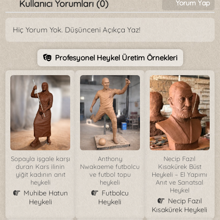
Kullanıcı Yorumları (0)
Yorum Yap
Hiç Yorum Yok. Düşünceni Açıkça Yaz!
Profesyonel Heykel Üretim Örnekleri
Sopayla işgale karşı
Anthony
Necip Fazıl
duran Kars ilinin
Nwakaeme futbolcu
Kısakürek Büst
yiğit kadının anıt
ve futbol topu
Heykeli – El Yapımı
heykeli
heykeli
Anıt ve Sanatsal
Heykel
Muhibe Hatun
Futbolcu
Necip Fazıl
Heykeli
Heykeli
Kısakürek Heykeli