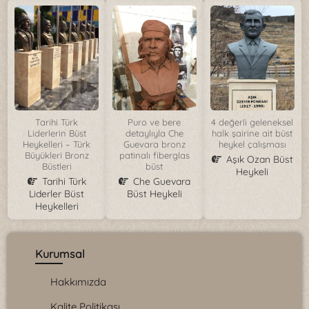
Tarihi Türk
Puro ve bere
4 değerli geleneksel
Liderlerin Büst
detaylıyla Che
halk şairine ait büst
Heykelleri – Türk
Guevara bronz
heykel çalışması
Büyükleri Bronz
patinalı fiberglas
Aşık Ozan Büst
Büstleri
büst
Heykeli
Tarihi Türk
Che Guevara
Liderler Büst
Büst Heykeli
Heykelleri
Kurumsal
Hakkımızda
Kalite Politikası