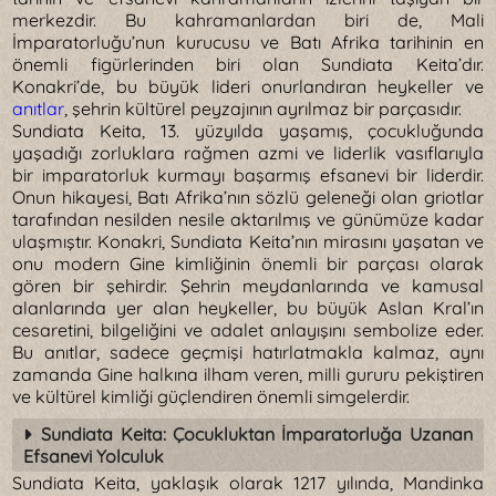
merkezdir. Bu kahramanlardan biri de, Mali
İmparatorluğu’nun kurucusu ve Batı Afrika tarihinin en
önemli figürlerinden biri olan Sundiata Keita’dır.
Konakri’de, bu büyük lideri onurlandıran heykeller ve
anıtlar
, şehrin kültürel peyzajının ayrılmaz bir parçasıdır.
Sundiata Keita, 13. yüzyılda yaşamış, çocukluğunda
yaşadığı zorluklara rağmen azmi ve liderlik vasıflarıyla
bir imparatorluk kurmayı başarmış efsanevi bir liderdir.
Onun hikayesi, Batı Afrika’nın sözlü geleneği olan griotlar
tarafından nesilden nesile aktarılmış ve günümüze kadar
ulaşmıştır. Konakri, Sundiata Keita’nın mirasını yaşatan ve
onu modern Gine kimliğinin önemli bir parçası olarak
gören bir şehirdir. Şehrin meydanlarında ve kamusal
alanlarında yer alan heykeller, bu büyük Aslan Kral’ın
cesaretini, bilgeliğini ve adalet anlayışını sembolize eder.
Bu anıtlar, sadece geçmişi hatırlatmakla kalmaz, aynı
zamanda Gine halkına ilham veren, milli gururu pekiştiren
ve kültürel kimliği güçlendiren önemli simgelerdir.
Sundiata Keita: Çocukluktan İmparatorluğa Uzanan
Efsanevi Yolculuk
Sundiata Keita, yaklaşık olarak 1217 yılında, Mandinka