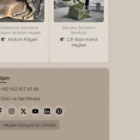
Atatürk'ün Samsuna
Selçuklu Sanatının
ıkışını Anlatan Heykel
Sembolü
Atatürk Rölyefi
Çift Başlı Kartal
Heykeli
tişim
+90 542 457 43 68
Ödül ve Sertifikalar
Heykel Dünyası En Ünlüler