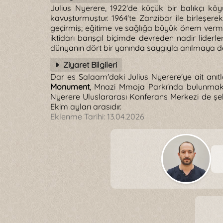
Julius Nyerere, 1922'de küçük bir balıkçı k
kavuşturmuştur. 1964'te Zanzibar ile birleşere
geçirmiş; eğitime ve sağlığa büyük önem vermi
iktidarı barışçıl biçimde devreden nadir lider
dünyanın dört bir yanında saygıyla anılmaya 
Ziyaret Bilgileri
Dar es Salaam'daki Julius Nyerere'ye ait anıtl
Monument
, Mnazi Mmoja Parkı'nda bulunmakta
Nyerere Uluslararası Konferans Merkezi de şe
Ekim ayları arasıdır.
Eklenme Tarihi:
13.04.2026