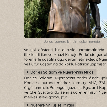
Julius Nyerere kimdir heykeli nerede
ve yol gösterici bir duruşla yansıtmaktadır.
ilişkilendirilen ve Mnazi Mmoja Parkı'nda yer al
törenlerle yaşatılmaya devam etmektedir. Nye
ve kültür yaşamına da köklü katkılar yapmıştır.
Dar es Salaam ve Nyerere'nin Mirası
Dar es Salaam, Nyerere'nin önderliğinde yaln
Komitesi burada merkez kurmuş; ANC, ZANU,
örgütlenmiştir. Polonyalı gazeteci Ryszard Ka
ve Che Guevara da şehri ziyaret etmiştir. Nye
merkezi işlevi görmüştür.
Nyerere'nin Kişisel Mirası