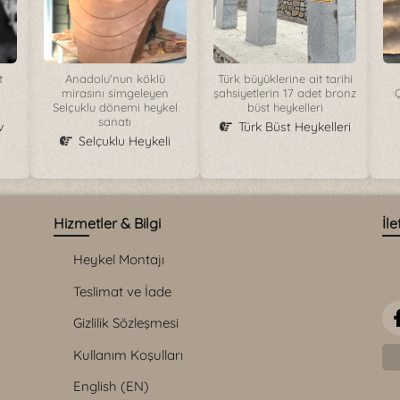
t
Anadolu'nun köklü
Türk büyüklerine ait tarihi
mirasını simgeleyen
şahsiyetlerin 17 adet bronz
Ç
Selçuklu dönemi heykel
büst heykelleri
sanatı
v
Türk Büst Heykelleri
Selçuklu Heykeli
Hizmetler & Bilgi
İle
Heykel Montajı
Teslimat ve İade
Gizlilik Sözleşmesi
Kullanım Koşulları
English (EN)