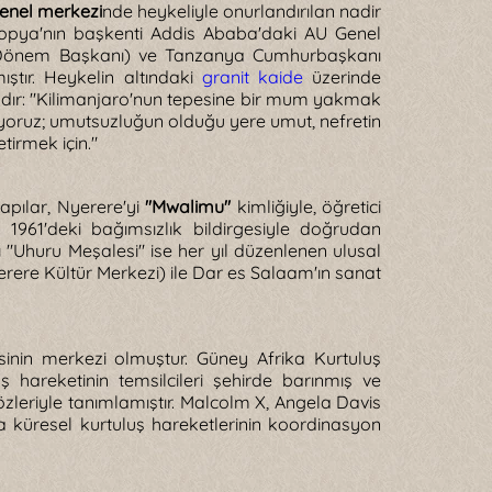
 genel merkezi
nde heykeliyle onurlandırılan nadir
opya'nın başkenti Addis Ababa'daki AU Genel
U Dönem Başkanı) ve Tanzanya Cumhurbaşkanı
ıştır. Heykelin altındaki
granit kaide
üzerinde
adır: "Kilimanjaro'nun tepesine bir mum yakmak
tiyoruz; umutsuzluğun olduğu yere umut, nefretin
tirmek için."
apılar, Nyerere'yi
"Mwalimu"
kimliğiyle, öğretici
 1961'deki bağımsızlık bildirgesiyle doğrudan
ğı "Uhuru Meşalesi" ise her yıl düzenlenen ulusal
ere Kültür Merkezi) ile Dar es Salaam'ın sanat
sinin merkezi olmuştur. Güney Afrika Kurtuluş
reketinin temsilcileri şehirde barınmış ve
leriyle tanımlamıştır. Malcolm X, Angela Davis
arda küresel kurtuluş hareketlerinin koordinasyon