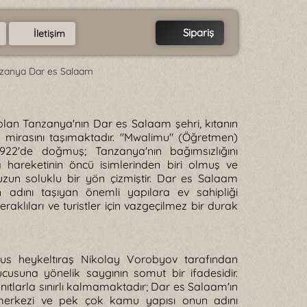
Sipariş
İletişim
anzanya Dar es Salaam
olan Tanzanya'nın Dar es Salaam şehri, kıtanın
nin mirasını taşımaktadır. "Mwalimu" (Öğretmen)
1922'de doğmuş; Tanzanya'nın bağımsızlığını
 hareketinin öncü isimlerinden biri olmuş ve
uzun soluklu bir yön çizmiştir. Dar es Salaam
 adını taşıyan önemli yapılara ev sahipliği
raklıları ve turistler için vazgeçilmez bir durak
Rus heykeltıraş Nikolay Vorobyov tarafından
usuna yönelik saygının somut bir ifadesidir.
nıtlarla sınırlı kalmamaktadır; Dar es Salaam'ın
s merkezi ve pek çok kamu yapısı onun adını