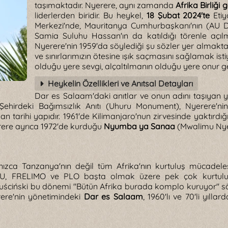
taşımaktadır. Nyerere, aynı zamanda
Afrika Birliği
liderlerden biridir. Bu heykel,
18 Şubat 2024'te
Etiy
Merkezi'nde, Mauritanya Cumhurbaşkanı'nın (A
Samia Suluhu Hassan'ın da katıldığı törenle açılm
Nyerere'nin 1959'da söylediği şu sözler yer almakt
ve sınırlarımızın ötesine ışık saçmasını sağlamak is
olduğu yere sevgi, alçaltılmanın olduğu yere onur ge
Heykelin Özellikleri ve Anıtsal Detayları
Dar es Salaam'daki anıtlar ve onun adını taşıyan y
 Şehirdeki Bağımsızlık Anıtı (Uhuru Monument), Nyerere'nin
an tarihi yapıdır. 1961'de Kilimanjaro'nun zirvesinde yaktırdı
rere ayrıca 1972'de kurduğu
Nyumba ya Sanaa
(Mwalimu Nyer
ızca Tanzanya'nın değil tüm Afrika'nın kurtuluş mücadele
 FRELIMO ve PLO başta olmak üzere pek çok kurtuluş ha
puściński bu dönemi "Bütün Afrika burada komplo kuruyor" söz
rere'nin yönetimindeki
Dar es Salaam
, 1960'lı ve 70'li yıll