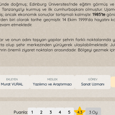
öyünde doğmuş; Edinburg Üniversitesi'nde eğitim görmüş v
k Tanzanya'yı kurmuş ve ilk cumhurbaşkanı olmuştur. Ujamaa 
ş; ancak ekonomik sonuçlar tartışmalı kalmıştır.
1985'te
gönü
lerden biri olarak tarihe geçmiştir. 14 Ekim 1999'da hayatın
devam etmektedir.
ar ve onun adını taşıyan yapılar şehrin farklı noktalarında y
 olup şehir merkezinden yürüyerek ulaşılabilmektedir. Jul
hrin önemli ziyaret noktaları arasındadır. Bölgeyi gezmek i
EKLEYEN
MESLEK
GÖREV
Murat VURAL
Yazılımcı ve Araştırmacı
Sanat Uzmanı
Puanla:
1
2
3
4
5
4.3
3 Oy