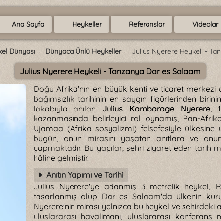
Ana Sayfa
Heykeller
Referanslar
Videolar
kel Dünyası
Dünyaca Ünlü Heykeller
Julius Nyerere Heykeli - T
Julius Nyerere Heykeli - Tanzanya Dar es Salaam
Doğu Afrika'nın en büyük kenti ve ticaret merkezi 
bağımsızlık tarihinin en saygın figürlerinden biri
lakabıyla anılan
Julius Kambarage Nyerere
, 
kazanmasında belirleyici rol oynamış, Pan-Afrika
Ujamaa (Afrika sosyalizmi) felsefesiyle ülkesine 
bugün, onun mirasını yaşatan anıtlara ve onun
yapmaktadır. Bu yapılar, şehri ziyaret eden tarih me
hâline gelmiştir.
Anıtın Yapımı ve Tarihi
Julius Nyerere'ye adanmış 3 metrelik heykel, 
tasarlanmış olup Dar es Salaam'da ülkenin kuruc
Nyerere'nin mirası yalnızca bu heykel ve şehirdeki a
uluslararası havalimanı, uluslararası konferan