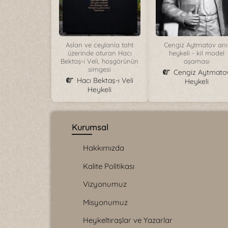
Aslan ve ceylanla taht
Cengiz Aytmatov anı
üzerinde oturan Hacı
heykeli - kil model
Bektaş-ı Veli, hoşgörünün
aşaması
simgesi
Cengiz Aytmato
Hacı Bektaş-ı Veli
Heykeli
Heykeli
Kurumsal
Hakkımızda
Kalite Politikası
Vizyonumuz
Misyonumuz
Heykeltıraşlar ve Yazarlar