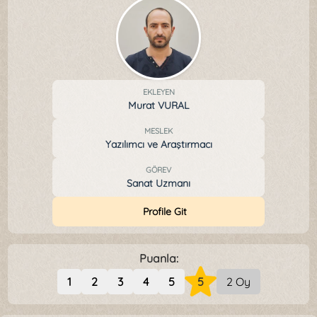
EKLEYEN
Murat VURAL
MESLEK
Yazılımcı ve Araştırmacı
GÖREV
Sanat Uzmanı
Profile Git
Puanla:
1
2
3
4
5
5
2 Oy