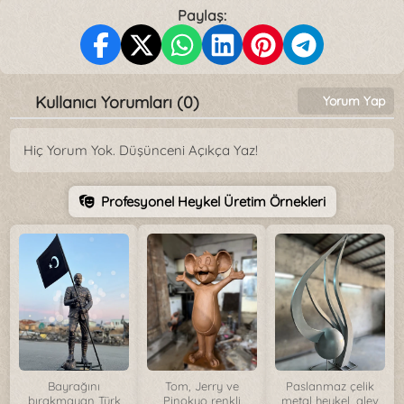
Paylaş:
Kullanıcı Yorumları (0)
Yorum Yap
Hiç Yorum Yok. Düşünceni Açıkça Yaz!
Profesyonel Heykel Üretim Örnekleri
Bayrağını
Tom, Jerry ve
Paslanmaz çelik
bırakmayan Türk
Pinokyo renkli
metal heykel, alev