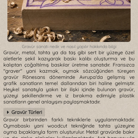
Gravür sanatı nedir ve nasıl yapılır hakkında bilgi
Gravür, metal, tahta ya da taş gibi sert bir yüzeye özel
aletlerle şekil kazıyarak baskı kalıbı oluşturma ve bu
kalıptan çoğaltılmış baskılar üretme sanatıdır. Fransızca
"graver" yani kazmak, oymak sözcüğünden türeyen
gravür Rönesans döneminde Avrupa'da gelişmiş ve
grafik sanatların temel dallarından biri haline gelmiştir.
Heykel sanatıyla yakın bir ilişki içinde bulunan gravür,
yüzeyi şekillendirme ve iz bırakma edimiyle plastik
sanatların genel anlayışını paylaşmaktadır.
Gravür Türleri
Gravür birbirinden farklı tekniklerle uygulanmaktadır.
Oymabaskı yani woodcut tekniğinde tahta yüzeyine
oyma bıçaklarıyla form oluşturulur. Metal gravürde bakır