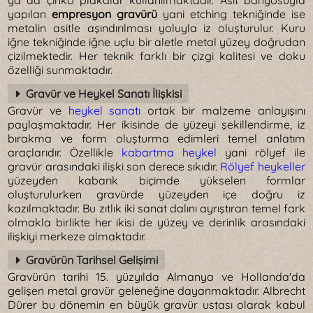
ya da çinko plakalar kullanılmaktadır. Asit banyosuyla
yapılan
empresyon gravürü
yani etching tekniğinde ise
metalin asitle aşındırılması yoluyla iz oluşturulur. Kuru
iğne tekniğinde iğne uçlu bir aletle metal yüzey doğrudan
çizilmektedir. Her teknik farklı bir çizgi kalitesi ve doku
özelliği sunmaktadır.
Gravür ve Heykel Sanatı İlişkisi
Gravür ve
heykel sanatı
ortak bir malzeme anlayışını
paylaşmaktadır. Her ikisinde de yüzeyi şekillendirme, iz
bırakma ve form oluşturma edimleri temel anlatım
araçlarıdır. Özellikle
kabartma heykel
yani rölyef ile
gravür arasındaki ilişki son derece sıkıdır.
Rölyef heykeller
yüzeyden kabarık biçimde yükselen formlar
oluşturulurken gravürde yüzeyden içe doğru iz
kazılmaktadır. Bu zıtlık iki sanat dalını ayrıştıran temel fark
olmakla birlikte her ikisi de yüzey ve derinlik arasındaki
ilişkiyi merkeze almaktadır.
Gravürün Tarihsel Gelişimi
Gravürün tarihi 15. yüzyılda Almanya ve Hollanda'da
gelişen metal gravür geleneğine dayanmaktadır. Albrecht
Dürer bu dönemin en büyük gravür ustası olarak kabul