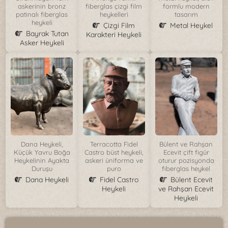
askerinin bronz
fiberglas çizgi film
formlu modern
patinalı fiberglas
heykelleri
tasarım
heykeli
Çizgi Film
Metal Heykel
Bayrak Tutan
Karakteri Heykeli
Asker Heykeli
Dana Heykeli,
Terracotta Fidel
Bülent ve Rahşan
Küçük Yavru Boğa
Castro büst heykeli,
Ecevit çift figür
Heykelinin Ayakta
askeri üniforma ve
oturur pozisyonda
Duruşu
puro
fiberglas heykel
Dana Heykeli
Fidel Castro
Bülent Ecevit
Heykeli
ve Rahşan Ecevit
Heykeli