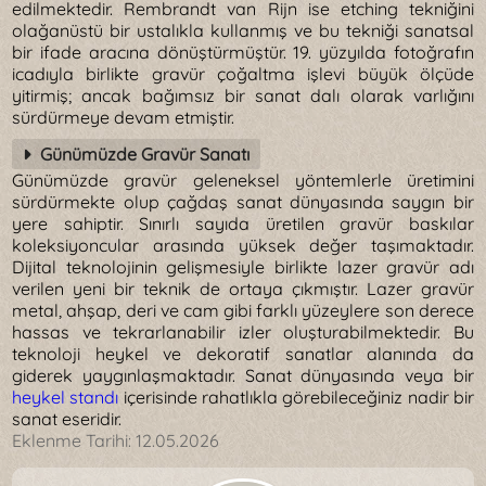
edilmektedir. Rembrandt van Rijn ise etching tekniğini
olağanüstü bir ustalıkla kullanmış ve bu tekniği sanatsal
bir ifade aracına dönüştürmüştür. 19. yüzyılda fotoğrafın
icadıyla birlikte gravür çoğaltma işlevi büyük ölçüde
yitirmiş; ancak bağımsız bir sanat dalı olarak varlığını
sürdürmeye devam etmiştir.
Günümüzde Gravür Sanatı
Günümüzde gravür geleneksel yöntemlerle üretimini
sürdürmekte olup çağdaş sanat dünyasında saygın bir
yere sahiptir. Sınırlı sayıda üretilen gravür baskılar
koleksiyoncular arasında yüksek değer taşımaktadır.
Dijital teknolojinin gelişmesiyle birlikte lazer gravür adı
verilen yeni bir teknik de ortaya çıkmıştır. Lazer gravür
metal, ahşap, deri ve cam gibi farklı yüzeylere son derece
hassas ve tekrarlanabilir izler oluşturabilmektedir. Bu
teknoloji heykel ve dekoratif sanatlar alanında da
giderek yaygınlaşmaktadır. Sanat dünyasında veya bir
heykel standı
içerisinde rahatlıkla görebileceğiniz nadir bir
sanat eseridir.
Eklenme Tarihi:
12.05.2026