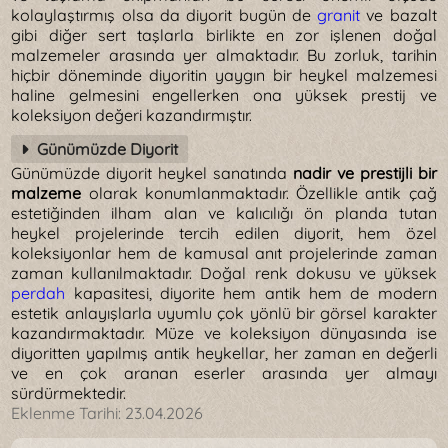
kolaylaştırmış olsa da diyorit bugün de
granit
ve bazalt
gibi diğer sert taşlarla birlikte en zor işlenen doğal
malzemeler arasında yer almaktadır. Bu zorluk, tarihin
hiçbir döneminde diyoritin yaygın bir heykel malzemesi
haline gelmesini engellerken ona yüksek prestij ve
koleksiyon değeri kazandırmıştır.
Günümüzde Diyorit
Günümüzde diyorit heykel sanatında
nadir ve prestijli bir
malzeme
olarak konumlanmaktadır. Özellikle antik çağ
estetiğinden ilham alan ve kalıcılığı ön planda tutan
heykel projelerinde tercih edilen diyorit, hem özel
koleksiyonlar hem de kamusal anıt projelerinde zaman
zaman kullanılmaktadır. Doğal renk dokusu ve yüksek
perdah
kapasitesi, diyorite hem antik hem de modern
estetik anlayışlarla uyumlu çok yönlü bir görsel karakter
kazandırmaktadır. Müze ve koleksiyon dünyasında ise
diyoritten yapılmış antik heykellar, her zaman en değerli
ve en çok aranan eserler arasında yer almayı
sürdürmektedir.
Eklenme Tarihi:
23.04.2026