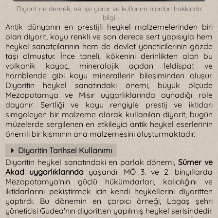
Diyorit ne demek, ne işe yarar ve kullanım alanları hakkında
bilgi
Antik dünyanın en prestijli heykel malzemelerinden biri
olan diyorit, koyu renkli ve son derece sert yapısıyla hem
heykel sanatçılarının hem de devlet yöneticilerinin gözde
taşı olmuştur. İnce taneli, kökenini derinlikten alan bu
volkanik kayaç, mineralojik açıdan feldispat ve
hornblende gibi koyu minerallerin bileşiminden oluşur.
Diyoritin heykel sanatındaki önemi, büyük ölçüde
Mezopotamya ve Mısır uygarlıklarında oynadığı role
dayanır. Sertliği ve koyu rengiyle prestij ve iktidarı
simgeleyen bir malzeme olarak kullanılan diyorit, bugün
müzelerde sergilenen en etkileyici antik heykel eserlerinin
önemli bir kısmının ana malzemesini oluşturmaktadır.
Diyoritin Tarihsel Kullanımı
Diyoritin heykel sanatındaki en parlak dönemi,
Sümer ve
Akad uygarlıklarında
yaşandı. MÖ 3. ve 2. binyıllarda
Mezopotamya'nın güçlü hükümdarları, kalıcılığını ve
iktidarlarını pekiştirmek için kendi heykellerini diyoritten
yaptırdı. Bu dönemin en çarpıcı örneği, Lagaş şehri
yöneticisi Gudea'nın diyoritten yapılmış heykel serisindedir.