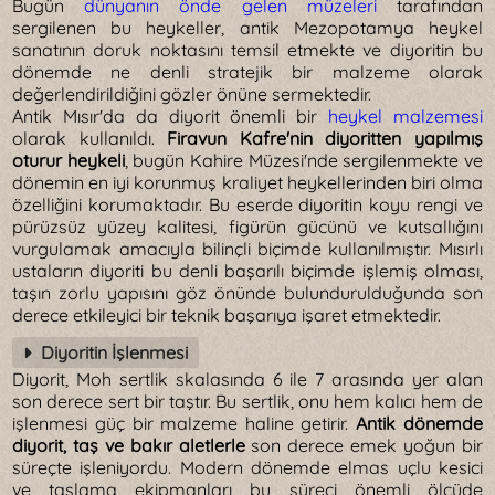
Bugün
dünyanın önde gelen müzeleri
tarafından
sergilenen bu heykeller, antik Mezopotamya heykel
sanatının doruk noktasını temsil etmekte ve diyoritin bu
dönemde ne denli stratejik bir malzeme olarak
değerlendirildiğini gözler önüne sermektedir.
Antik Mısır'da da diyorit önemli bir
heykel malzemesi
olarak kullanıldı.
Firavun Kafre'nin diyoritten yapılmış
oturur heykeli
, bugün Kahire Müzesi'nde sergilenmekte ve
dönemin en iyi korunmuş kraliyet heykellerinden biri olma
özelliğini korumaktadır. Bu eserde diyoritin koyu rengi ve
pürüzsüz yüzey kalitesi, figürün gücünü ve kutsallığını
vurgulamak amacıyla bilinçli biçimde kullanılmıştır. Mısırlı
ustaların diyoriti bu denli başarılı biçimde işlemiş olması,
taşın zorlu yapısını göz önünde bulundurulduğunda son
derece etkileyici bir teknik başarıya işaret etmektedir.
Diyoritin İşlenmesi
Diyorit, Moh sertlik skalasında 6 ile 7 arasında yer alan
son derece sert bir taştır. Bu sertlik, onu hem kalıcı hem de
işlenmesi güç bir malzeme haline getirir.
Antik dönemde
diyorit, taş ve bakır aletlerle
son derece emek yoğun bir
süreçte işleniyordu. Modern dönemde elmas uçlu kesici
ve taşlama ekipmanları bu süreci önemli ölçüde