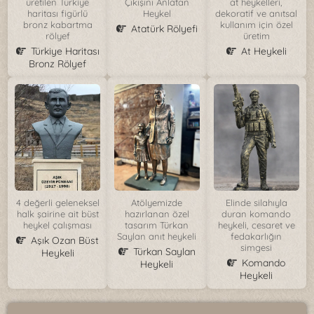
üretilen Türkiye
Çıkışını Anlatan
at heykelleri,
haritası figürlü
Heykel
dekoratif ve anıtsal
bronz kabartma
kullanım için özel
Atatürk Rölyefi
rölyef
üretim
Türkiye Haritası
At Heykeli
Bronz Rölyef
4 değerli geleneksel
Atölyemizde
Elinde silahıyla
halk şairine ait büst
hazırlanan özel
duran komando
heykel çalışması
tasarım Türkan
heykeli, cesaret ve
Saylan anıt heykeli
fedakarlığın
Aşık Ozan Büst
simgesi
Türkan Saylan
Heykeli
Komando
Heykeli
Heykeli