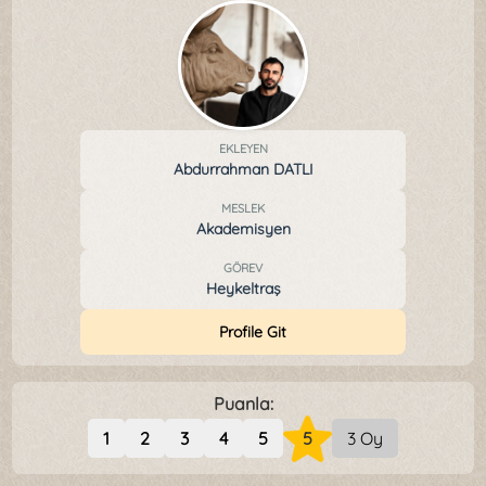
EKLEYEN
Abdurrahman DATLI
MESLEK
Akademisyen
GÖREV
Heykeltraş
Profile Git
Puanla:
1
2
3
4
5
5
3 Oy