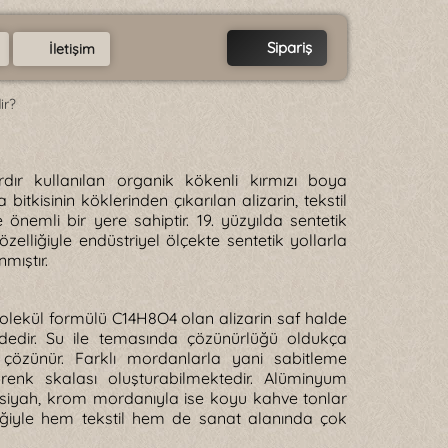
Sipariş
İletişim
ir?
rdır kullanılan organik kökenli kırmızı boya
itkisinin köklerinden çıkarılan alizarin, tekstil
önemli bir yere sahiptir. 19. yüzyılda sentetik
elliğiyle endüstriyel ölçekte sentetik yollarla
mıştır.
 Molekül formülü C14H8O4 olan alizarin saf halde
ndedir. Su ile temasında çözünürlüğü oldukça
 çözünür. Farklı mordanlarla yani sabitleme
 renk skalası oluşturabilmektedir. Alüminyum
siyah, krom mordanıyla ise koyu kahve tonlar
liğiyle hem tekstil hem de sanat alanında çok