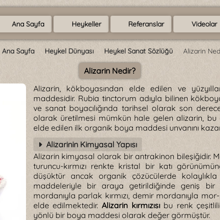
Ana Sayfa
Heykeller
Referanslar
Videolar
Ana Sayfa
Heykel Dünyası
Heykel Sanat Sözlüğü
Alizarin Ned
Alizarin Nedir?
Alizarin, kökboyasından elde edilen ve yüzyılla
maddesidir. Rubia tinctorum adıyla bilinen kökboya b
ve sanat boyacılığında tarihsel olarak son derece 
olarak üretilmesi mümkün hale gelen alizarin, bu öz
elde edilen ilk organik boya maddesi unvanını kazan
Alizarinin Kimyasal Yapısı
Alizarin kimyasal olarak bir antrakinon bileşiğidir.
turuncu-kırmızı renkte kristal bir katı görünümü
düşüktür ancak organik çözücülerde kolaylıkla
maddeleriyle bir araya getirildiğinde geniş bir
mordanıyla parlak kırmızı, demir mordanıyla mor-
elde edilmektedir.
Alizarin kırmızısı
bu renk çeşitli
yönlü bir boya maddesi olarak değer görmüştür.