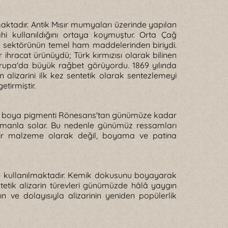
nmaktadır. Antik Mısır mumyaları üzerinde yapılan
 kullanıldığını ortaya koymuştur. Orta Çağ
il sektörünün temel ham maddelerinden biriydi.
hracat ürünüydü; Türk kırmızısı olarak bilinen
Avrupa'da büyük rağbet görüyordu. 1869 yılında
lizarini ilk kez sentetik olarak sentezlemeyi
tirmiştir.
 yağlı boya pigmenti Rönesans'tan günümüze kadar
e zamanla solar. Bu nedenle günümüz ressamları
an bir malzeme olarak değil, boyama ve patina
de kullanılmaktadır. Kemik dokusunu boyayarak
entetik alizarin türevleri günümüzde hâlâ yaygın
n ve dolayısıyla alizarinin yeniden popülerlik