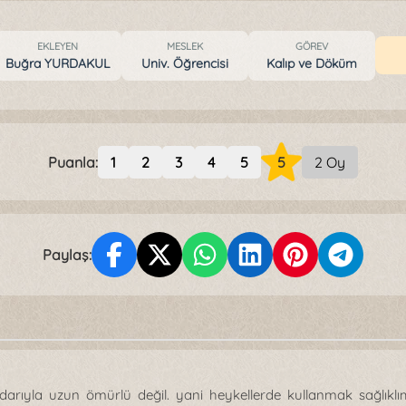
EKLEYEN
MESLEK
GÖREV
Buğra YURDAKUL
Univ. Öğrencisi
Kalıp ve Döküm
Puanla:
1
2
3
4
5
5
2 Oy
Paylaş:
darıyla uzun ömürlü değil. yani heykellerde kullanmak sağlıklım