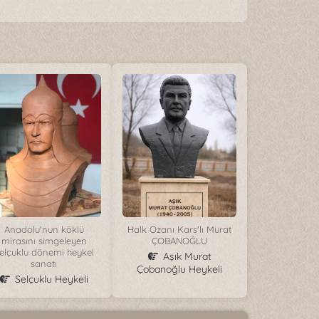
Anadolu'nun köklü
Halk Ozanı Kars'lı Murat
mirasını simgeleyen
ÇOBANOĞLU
elçuklu dönemi heykel
Aşık Murat
sanatı
Çobanoğlu Heykeli
Selçuklu Heykeli