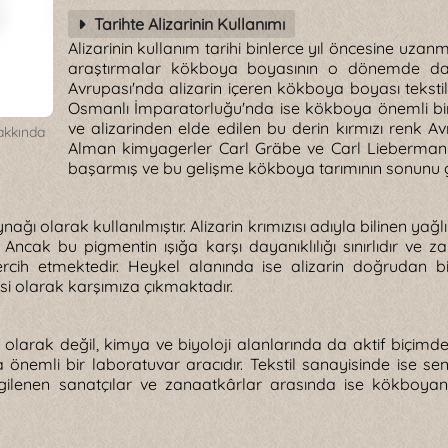
Tarihte Alizarinin Kullanımı
Alizarinin kullanım tarihi binlerce yıl öncesine uza
araştırmalar kökboya boyasının o dönemde dahi
Avrupası'nda alizarin içeren kökboya boyası tekst
Osmanlı İmparatorluğu'nda ise kökboya önemli bir i
ve alizarinden elde edilen bu derin kırmızı renk 
hakkında
Alman kimyagerler Carl Gräbe ve Carl Liebermann a
başarmış ve bu gelişme kökboya tarımının sonunu ge
nağı olarak kullanılmıştır. Alizarin krımızısı adıyla bilinen
 Ancak bu pigmentin ışığa karşı dayanıklılığı sınırlıdır v
ri tercih etmektedir. Heykel alanında ise alizarin doğrud
si olarak karşımıza çıkmaktadır.
olarak değil, kimya ve biyoloji alanlarında da aktif biçim
a önemli bir laboratuvar aracıdır. Tekstil sanayisinde ise s
lgilenen sanatçılar ve zanaatkârlar arasında ise kökboyanı