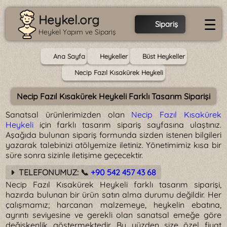
Heykel.org
☰
Sipariş
Heykel Yapım ve Sipariş
Ana Sayfa
Heykeller
Büst Heykeller
Necip Fazıl Kısakürek Heykeli
Necip Fazıl Kısakürek Heykeli Farklı Tasarım Siparişi
Sanatsal ürünlerimizden olan
Necip Fazıl Kısakürek
Heykeli
için farklı tasarım sipariş sayfasına ulaştınız.
Aşağıda bulunan sipariş formunda sizden istenen bilgileri
yazarak talebinizi atölyemize iletiniz. Yönetimimiz kısa bir
süre sonra sizinle iletişime geçecektir.
TELEFONUMUZ: 📞
+90 542 457 43 68
Necip Fazıl Kısakürek Heykeli farklı tasarım siparişi,
hazırda bulunan bir ürün satın alma durumu değildir. Her
çalışmamız; harcanan malzemeye, heykelin ebatına,
ayrıntı seviyesine ve gerekli olan sanatsal emeğe göre
değişkenlik göstermektedir. Bu yüzden size özel fiyat