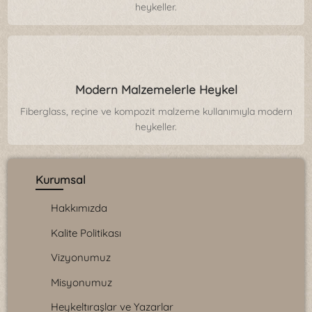
heykeller.
Modern Malzemelerle Heykel
Fiberglass, reçine ve kompozit malzeme kullanımıyla modern
heykeller.
Kurumsal
Hakkımızda
Kalite Politikası
Vizyonumuz
Misyonumuz
Heykeltıraşlar ve Yazarlar