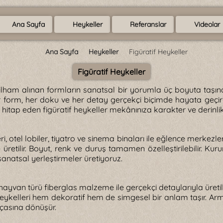
Ana Sayfa
Heykeller
Referanslar
Videolar
Ana Sayfa
Heykeller
Figüratif Heykeller
Figüratif Heykeller
ilham alınan formların sanatsal bir yorumla üç boyuta taşınd
 form, her doku ve her detay gerçekçi biçimde hayata geçirili
hitap eden figüratif heykeller mekânınıza karakter ve derinlik
, otel lobiler, tiyatro ve sinema binaları ile eğlence merkezleri 
üretilir. Boyut, renk ve duruş tamamen özelleştirilebilir. Ku
sanatsal yerleştirmeler üretiyoruz.
ayvan türü fiberglas malzeme ile gerçekçi detaylarıyla üretilir.
 heykelleri hem dekoratif hem de simgesel bir anlam taşır. A
rçasına dönüşür.