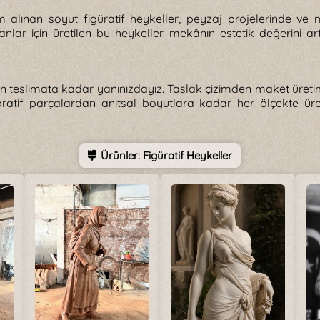
alınan soyut figüratif heykeller, peyzaj projelerinde ve mi
anlar için üretilen bu heykeller mekânın estetik değerini art
ndan teslimata kadar yanınızdayız. Taslak çizimden maket üre
atif parçalardan anıtsal boyutlara kadar her ölçekte üre
Ürünler: Figüratif Heykeller