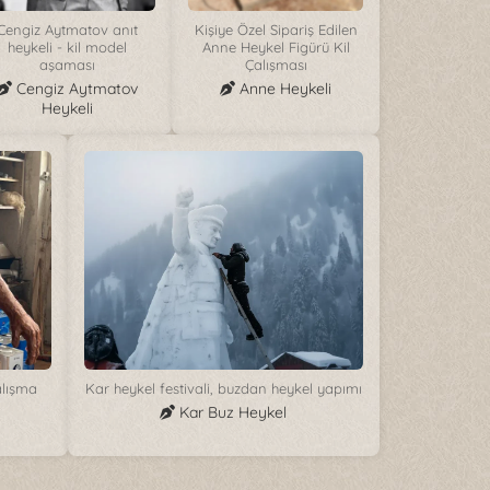
Cengiz Aytmatov anıt
Kişiye Özel Sipariş Edilen
heykeli - kil model
Anne Heykel Figürü Kil
aşaması
Çalışması
Cengiz Aytmatov
Anne Heykeli
Heykeli
alışma
Kar heykel festivali, buzdan heykel yapımı
Kar Buz Heykel