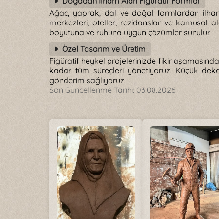
Doğadan İlham Alan Figüratif Formlar
Ağaç, yaprak, dal ve doğal formlardan ilham 
merkezleri, oteller, rezidanslar ve kamusal al
boyutuna ve ruhuna uygun çözümler sunulur.
Özel Tasarım ve Üretim
Figüratif heykel projelerinizde fikir aşaması
kadar tüm süreçleri yönetiyoruz. Küçük dekor
gönderim sağlıyoruz.
Son Güncellenme Tarihi:
03.08.2026