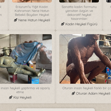
l
Erzurum'lu Yiğit Kadın
Sanatta kadın formunu
Kahraman Nene Hatun
yansıtan özgün ve
rı
Bebekli Boydan Heykel
dekoratif heykel
tasarımları
Nene Hatun Heykeli
Kadın Heykel Figürü
l insan heykeli yaptırma ve sipariş
Oturan insan heykeli farklı bir ç
etme
Oturan Adam Heykeli
Kişi Heykeli