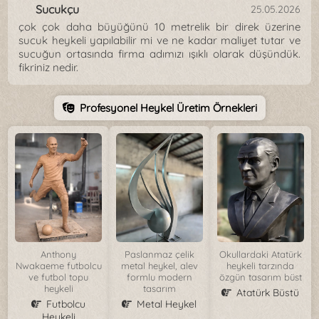
Sucukçu
25.05.2026
çok çok daha büyüğünü 10 metrelik bir direk üzerine
sucuk heykeli yapılabilir mi ve ne kadar maliyet tutar ve
sucuğun ortasında firma adımızı ışıklı olarak düşündük.
fikriniz nedir.
Profesyonel Heykel Üretim Örnekleri
Anthony
Paslanmaz çelik
Okullardaki Atatürk
Nwakaeme futbolcu
metal heykel, alev
heykeli tarzında
ve futbol topu
formlu modern
özgün tasarım büst
heykeli
tasarım
Atatürk Büstü
Futbolcu
Metal Heykel
Heykeli