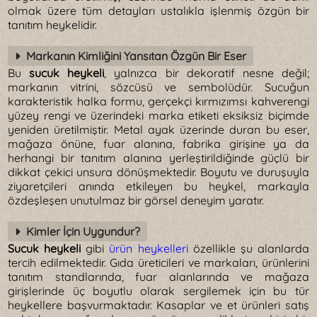
olmak üzere tüm detayları ustalıkla işlenmiş özgün bir
tanıtım heykelidir.
Markanın Kimliğini Yansıtan Özgün Bir Eser
Bu
sucuk heykeli
, yalnızca bir dekoratif nesne değil;
markanın vitrini, sözcüsü ve sembolüdür. Sucuğun
karakteristik halka formu, gerçekçi kırmızımsı kahverengi
yüzey rengi ve üzerindeki marka etiketi eksiksiz biçimde
yeniden üretilmiştir. Metal ayak üzerinde duran bu eser,
mağaza önüne, fuar alanına, fabrika girişine ya da
herhangi bir tanıtım alanına yerleştirildiğinde güçlü bir
dikkat çekici unsura dönüşmektedir. Boyutu ve duruşuyla
ziyaretçileri anında etkileyen bu heykel, markayla
özdeşleşen unutulmaz bir görsel deneyim yaratır.
Kimler İçin Uygundur?
Sucuk heykeli
gibi
ürün heykelleri
özellikle şu alanlarda
tercih edilmektedir. Gıda üreticileri ve markaları, ürünlerini
tanıtım standlarında, fuar alanlarında ve mağaza
girişlerinde üç boyutlu olarak sergilemek için bu tür
heykellere başvurmaktadır. Kasaplar ve et ürünleri satış