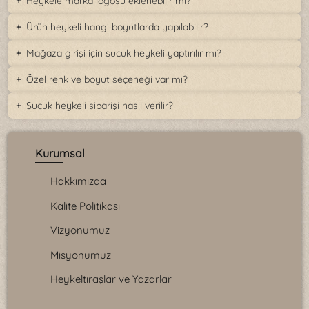
Heykele marka logosu eklenebilir mi?
Ürün heykeli hangi boyutlarda yapılabilir?
Mağaza girişi için sucuk heykeli yaptırılır mı?
Özel renk ve boyut seçeneği var mı?
Sucuk heykeli siparişi nasıl verilir?
Kurumsal
Hakkımızda
Kalite Politikası
Vizyonumuz
Misyonumuz
Heykeltıraşlar ve Yazarlar