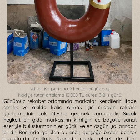
Afyon Kayseri sucuk heykeli büyük boy
Nakliye tutarı ortalama 10.000 TL, süresi 3-8 iş günü.
Günümüz rekabet ortamında markalar, kendilerini ifade
etmek ve akılda kalıcı olmak için sıradan reklam
yöntemlerinin çok ötesine geçmek zorundadır.
Sucuk
heykeli
, bir gıda markasının kimliğini üç boyutlu sanat
eseriyle buluşturmanın en güçlü ve en özgün yollarından
biridir. Resimde görülen bu eser, gerçeğe birebir benzer
boyutlarda üretilmiş, üzerinde marka etiketi de dahil