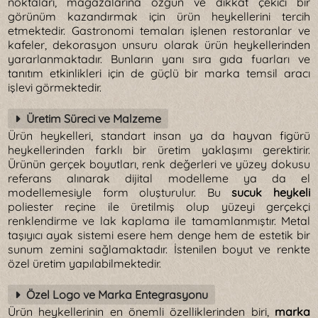
noktaları, mağazalarına özgün ve dikkat çekici bir
görünüm kazandırmak için ürün heykellerini tercih
etmektedir. Gastronomi temaları işlenen restoranlar ve
kafeler, dekorasyon unsuru olarak ürün heykellerinden
yararlanmaktadır. Bunların yanı sıra gıda fuarları ve
tanıtım etkinlikleri için de güçlü bir marka temsil aracı
işlevi görmektedir.
Üretim Süreci ve Malzeme
Ürün heykelleri, standart insan ya da hayvan figürü
heykellerinden farklı bir üretim yaklaşımı gerektirir.
Ürünün gerçek boyutları, renk değerleri ve yüzey dokusu
referans alınarak dijital modelleme ya da el
modellemesiyle form oluşturulur. Bu
sucuk heykeli
poliester reçine ile üretilmiş olup yüzeyi gerçekçi
renklendirme ve lak kaplama ile tamamlanmıştır. Metal
taşıyıcı ayak sistemi esere hem denge hem de estetik bir
sunum zemini sağlamaktadır. İstenilen boyut ve renkte
özel üretim yapılabilmektedir.
Özel Logo ve Marka Entegrasyonu
Ürün heykellerinin en önemli özelliklerinden biri,
marka