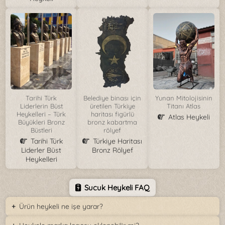
Tarihi Türk
Belediye binası için
Yunan Mitolojisinin
Liderlerin Büst
üretilen Türkiye
Titanı Atlas
Heykelleri – Türk
haritası figürlü
Atlas Heykeli
Büyükleri Bronz
bronz kabartma
Büstleri
rölyef
Tarihi Türk
Türkiye Haritası
Liderler Büst
Bronz Rölyef
Heykelleri
Sucuk Heykeli FAQ
Ürün heykeli ne işe yarar?