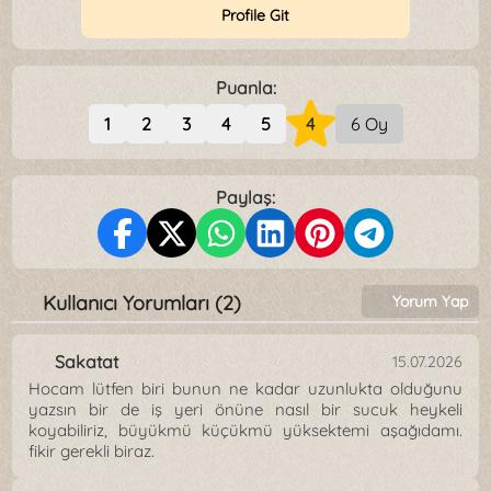
Profile Git
Puanla:
1
2
3
4
5
4
6 Oy
Paylaş:
Kullanıcı Yorumları (2)
Yorum Yap
Sakatat
15.07.2026
Hocam lütfen biri bunun ne kadar uzunlukta olduğunu
yazsın bir de iş yeri önüne nasıl bir sucuk heykeli
koyabiliriz, büyükmü küçükmü yüksektemi aşağıdamı.
fikir gerekli biraz.