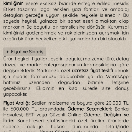
kimliğinin
esere eksiksiz biçimde entegre edilebilmesidir.
Etiket tasarımı, logo renkleri, yazı fontları ve ambalaj
detayları gerçeğe uygun şekilde heykele işlenebilir. Bu
sayede heykel, yalnızca bir sanat eseri olmaktan çıkıp
markanın üç boyutlu bir temsilcisine dönüşür. Kurumsal
kimliğinizi güçlendirmek ve rakiplerinizden ayrışmak için
özgün bir ürün heykeli en etkili yatırımlardan biri olacaktır.
Fiyat ve Sipariş
Ürün heykeli fiyatları; eserin boyutu, malzeme türü, detay
düzeyi ve marka entegrasyonunun karmaşıklığına göre
değişmektedir. Markanıza özel
ücretsiz fiyat teklifi
almak
için sipariş formumuzu doldurabilir ya da WhatsApp
hattımız üzerinden doğrudan bizimle iletişime
geçebilirsiniz. Ekibimiz en kısa sürede size dönüş
yapacaktır.
Fiyat Aralığı:
Seçilen malzeme ve boyuta göre 20.000 TL
ile 600.000 TL arasındadır.
Ödeme Seçenekleri:
Banka
Havalesi, EFT veya Güvenli Online Ödeme.
Değişim ve
İade:
Sanat eseri statüsündeki özel üretim ürünlerde
sadece nakliye hasarı durumunda telafi/iade