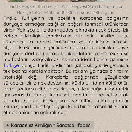
Fındık Heykeli: Karadeniz'in Altın Meyvesi Sanatla Taçlanıyor
Nakliye tutarı ortalama 10.000 TL, süresi 3-8 iş günü.
Fındık, Türkiye'nin ve özellikle Karadeniz bölgesinin
dünyaya armağan ettiği en değerli tarımsal ürünlerden
biridir. Yalnızca bir gıda maddesi olmaktan çok ötede; bir
bölgenin kimliğini, emekçisinin alın terini, nesiller boyu
süregelen bir üretim kültürünü ve Türkiye'nin küresel
ölçekteki ekonomik gücünü simgeleyen bu küçük meyve;
dünyanın dört bir yanındaki çikolataların, pastanelerin ve
mutfakların vazgeçilmez hammaddesi haline gelmiştir.
Türkiye
, dünya fındık üretiminin yaklaşık yüzde yetmişini
tek başına karşılamaktadır. Bu rakam yalnızca bir tarım
istatistiği değil; Karadeniz dağlarında yüzyıllardır
süregelen bir emek destanının, köklü bir tarım kültürünün
ve milyonlarca çiftçi ailesinin geçim kaynağının somut bir
yansımasıdır. Fındığı kamusal alanda bir heykel olarak
var etmek; bu derin ekonomik ve kültürel mirası görünür
kılmak, ona hak ettiği saygıyı kalıcı bir sanatsal dille ifade
etmek anlamına gelmektedir.
Karadeniz Kimliğinin Sanatsal İfadesi