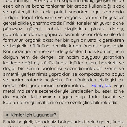
tasarlanmıştır. Bronz patina kaplama tekniğiyle işlenen bu
eser; altın ve bronz tonlarının bir arada kullanıldığı sıcak
ve gösterişli bir renk paleti sunarken aynı zamanda
fındığın doğal dokusunu ve organik formunu büyük bir
gerçekçilikle yansıtmaktadır. Fındık tanelerinin yuvarlak ve
pürüzsüz yüzeyi, kabuk çizgilerinin plastik detayı,
yaprakların damar yapısı ve kıvrımlı kenar dokusu ile dal
formunun organik akışı; her biri ayrı bir ustalık gerektiren
ve heykelin bütününe derinlik katan önemli ayrıntılardır.
Kompozisyonun merkezinde yükselen fındık kümesi; hem
dolgun hem de dengeli bir hacim duygusu yaratırken
kaidede dağılmış küçük fındık figürleri esere hareketli ve
doğal bir zemin bağlantısı kazandırmaktadır. Geniş ve
simetrik yerleştirilmiş yapraklar ise kompozisyona boyut
ve hacim katarak heykelin tüm yönlerden etkileyici bir
görsel etki yaratmasını sağlamaktadır.
Fiberglas
veya
metal malzeme seçenekleriyle üretilebilen bu eser; iç ve
dış mekân kullanımına uygun olup farklı boyut ve
kaplama rengi tercihlerine göre özelleştirilebilmektedir.
Kimler İçin Uygundur?
Fındık heykeli; Karadeniz bölgesindeki belediyeler, fındık