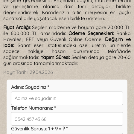
iletişime geçebilirsiniz. Projenizin boyutu, malzeme tercihi
ve yerleştirme alanına dair tüm detayları birlikte
değerlendirerek Karadeniz'in altın meyvesini en güçlü
sanatsal dille yaşatacak eseri birlikte üretelim.
Fiyat Aralığı:
Seçilen malzeme ve boyuta göre 20.000 TL
ile 600.000 TL arasındadır.
Ödeme Seçenekleri:
Banka
Havalesi, EFT veya Güvenli Online Ödeme.
Değişim ve
İade:
Sanat eseri statüsündeki özel üretim ürünlerde
sadece nakliye hasarı durumunda telafi/iade
sağlanmaktadır.
Yapım Süresi:
Seçilen detaya göre 20-60
gün arasında tamamlanmaktadır.
Kayıt Tarihi:
29.04.2026
Adınız Soyadınız *
Telefon Numaranız *
Güvenlik Sorusu: 1 + 9 = ? *