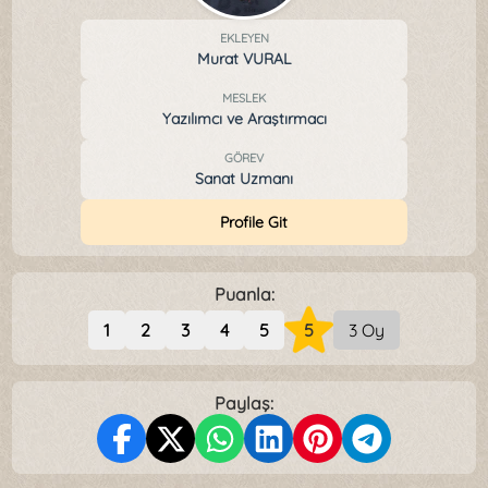
EKLEYEN
Murat VURAL
MESLEK
Yazılımcı ve Araştırmacı
GÖREV
Sanat Uzmanı
Profile Git
Puanla:
1
2
3
4
5
5
3 Oy
Paylaş: