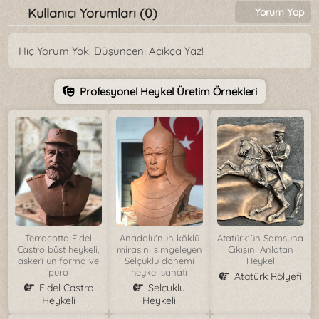
Kullanıcı Yorumları (0)
Yorum Yap
Hiç Yorum Yok. Düşünceni Açıkça Yaz!
Profesyonel Heykel Üretim Örnekleri
Terracotta Fidel
Anadolu'nun köklü
Atatürk'ün Samsuna
Castro büst heykeli,
mirasını simgeleyen
Çıkışını Anlatan
askeri üniforma ve
Selçuklu dönemi
Heykel
puro
heykel sanatı
Atatürk Rölyefi
Fidel Castro
Selçuklu
Heykeli
Heykeli