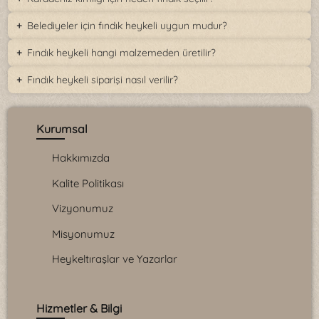
Belediyeler için fındık heykeli uygun mudur?
Fındık heykeli hangi malzemeden üretilir?
Fındık heykeli siparişi nasıl verilir?
Kurumsal
Hakkımızda
Kalite Politikası
Vizyonumuz
Misyonumuz
Heykeltıraşlar ve Yazarlar
Hizmetler & Bilgi