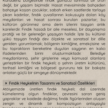
Karadeniz bölgesinde fındık yalnızca tarımsal bir ürün
değil, bir yaşam biçimidir. Hasat mevsiminde bahçeden
bahçeye koşan çocuklar, sabah erken saatlerde tarlaya
çıkan kadınlar, fındık çuvallarının kokusuyla dolan köy
meydanları ve hasat sonrası kurulan pazarlar; bu
kültürün görünmez ama derin izlerini taşıyan anlık
karelerdir. Fındık hasadı bir aile meselesi, bir dayanışma
pratiği ve bir geleneğin yaşayan halidir. İşte bu kültürel
yükü taşıyan fındığı dev ölçekte ve sanatsal bir dille
yeniden yorumlamak; bölgenin kimliğine, emekçisine ve
bu toprakların bereketine duyulan saygının en kalıcı
ifadelerinden birini oluşturmaktadır. Belediye
meydanlarına, şehir girişlerine veya kamusal alanlara
yerleştirilen bir fındık heykeli; o şehrin üretim kültürünü,
tarihsel kimliğini ve bölgesel gururunu tek bir bakışta
anlatan güçlü bir simgeye dönüşmektedir.
Fındık Heykelinin Tasarımı ve Sanatsal Özellikleri
Atölyemizde üretilen fındık heykeli; dal üzerinde
kümelenmiş olgun fındıklar, çevresini saran geniş
yapraklar ve kaidede dağılmış fındık figürlerinden oluşan
zengin ve dinamik bir kompozisyon anlayışıyla