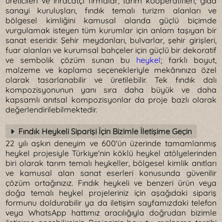
üreticileri ve ihracatçı firmalar, tarım kooperatifleri, gıda
sanayi kuruluşları, fındık temalı turizm alanları ve
bölgesel kimliğini kamusal alanda güçlü biçimde
vurgulamak isteyen tüm kurumlar için anlam taşıyan bir
sanat eseridir. Şehir meydanları, bulvarlar, şehir girişleri,
fuar alanları ve kurumsal bahçeler için güçlü bir dekoratif
ve sembolik çözüm sunan bu
heykel
; farklı boyut,
malzeme ve kaplama seçenekleriyle mekânınıza özel
olarak tasarlanabilir ve üretilebilir. Tek fındık dalı
kompozisyonunun yanı sıra daha büyük ve daha
kapsamlı anıtsal kompozisyonlar da proje bazlı olarak
değerlendirilebilmektedir.
Fındık Heykeli Siparişi İçin Bizimle İletişime Geçin
22 yılı aşkın deneyim ve 600'ün üzerinde tamamlanmış
heykel projesiyle Türkiye'nin köklü heykel atölyelerinden
biri olarak tarım temalı heykeller, bölgesel kimlik anıtları
ve kamusal alan sanat eserleri konusunda güvenilir
çözüm ortağınızız. Fındık heykeli ve benzeri ürün veya
doğa temalı heykel projeleriniz için aşağıdaki sipariş
formunu doldurabilir ya da iletişim sayfamızdaki telefon
veya WhatsApp hattımız aracılığıyla doğrudan bizimle