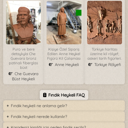
Puro ve bere
Kişiye Özel Sipariş
Türkiye haritası
detaylıyla Che
Edilen Anne Heykel
üzerine kil rölyef;
Guevara bronz
Figürü Kil Çalışması
askeri tarih figürleri.
patinalı fiberglas
Anne Heykeli
Türkiye Rölyefi
büst
Che Guevara
Büst Heykeli
Fındık Heykeli FAQ
Fındık heykeli ne anlama gelir?
Fındık heykeli nerede kullanılır?
Karadeniz kimliği için neden fındık seçilir?