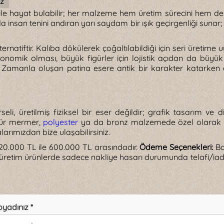
z
le hayat bulabilir; her malzeme hem üretim sürecini hem de 
ğında insan tenini andıran yarı saydam bir ışık geçirgenliği sun
 alternatiftir. Kalıba dökülerek çoğaltılabildiği için seri ü
nomik olması, büyük figürler için lojistik açıdan da büyük
ir. Zamanla oluşan patina esere antik bir karakter katar
, üretilmiş fiziksel bir eser değildir; grafik tasarım ve di
igür mermer,
polyester
ya da bronz malzemede özel olarak üre
arımızdan bize ulaşabilirsiniz.
0.000 TL ile 600.000 TL arasındadır.
Ödeme Seçenekleri:
Ba
 üretim ürünlerde sadece nakliye hasarı durumunda telafi/ia
oyadınız *