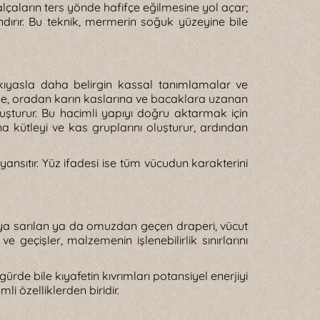
alçaların ters yönde hafifçe eğilmesine yol açar;
rır. Bu teknik, mermerin soğuk yüzeyine bile
 kıyasla daha belirgin kassal tanımlamalar ve
ğse, oradan karın kaslarına ve bacaklara uzanan
uşturur. Bu hacimli yapıyı doğru aktarmak için
na kütleyi ve kas gruplarını oluşturur, ardından
 yansıtır. Yüz ifadesi ise tüm vücudun karakterini
ıya sarılan ya da omuzdan geçen draperi, vücut
 geçişler, malzemenin işlenebilirlik sınırlarını
rde bile kıyafetin kıvrımları potansiyel enerjiyi
i özelliklerden biridir.