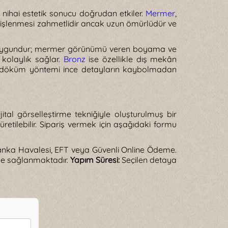
nihai estetik sonucu doğrudan etkiler.
Mermer
,
ar; işlenmesi zahmetlidir ancak uzun ömürlüdür ve
retime uygundur; mermer görünümü veren boyama ve
 kolaylık sağlar.
Bronz
ise özellikle dış mekân
ken döküm yöntemi ince detayların kaybolmadan
jital görselleştirme tekniğiyle oluşturulmuş bir
tilebilir. Sipariş vermek için aşağıdaki formu
nka Havalesi, EFT veya Güvenli Online Ödeme.
de sağlanmaktadır.
Yapım Süresi:
Seçilen detaya