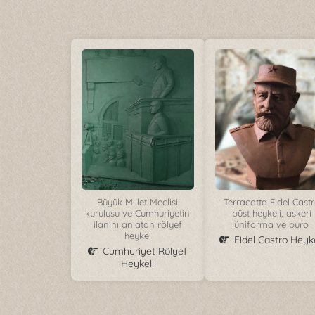
Büyük Millet Meclisi
Terracotta Fidel Cast
kuruluşu ve Cumhuriyetin
büst heykeli, askeri
ilanını anlatan rölyef
üniforma ve puro
heykel
Fidel Castro Heyke
Cumhuriyet Rölyef
Heykeli