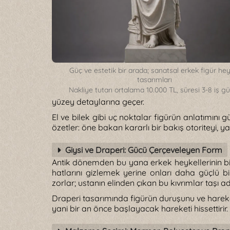
Güç ve estetik bir arada; sanatsal erkek figür he
tasarımları
Nakliye tutarı ortalama 10.000 TL, süresi 3-8 iş g
yüzey detaylarına geçer.
El ve bilek gibi uç noktalar figürün anlatımını g
özetler: öne bakan kararlı bir bakış otoriteyi, yan
Giysi ve Draperi: Gücü Çerçeveleyen Form
Antik dönemden bu yana erkek heykellerinin bi
hatlarını gizlemek yerine onları daha güçlü bir
zorlar; ustanın elinden çıkan bu kıvrımlar taşı
Draperi tasarımında figürün duruşunu ve hareketi
yani bir an önce başlayacak hareketi hissettirir