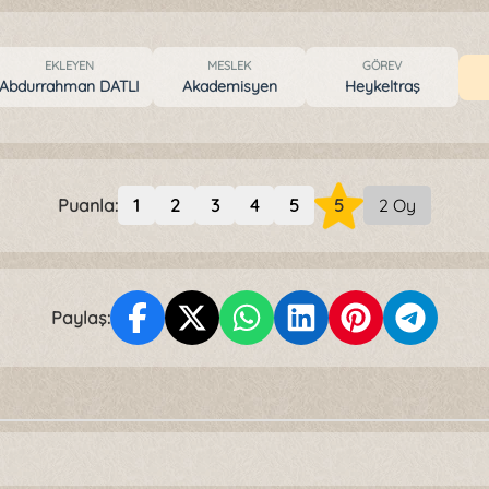
EKLEYEN
MESLEK
GÖREV
Abdurrahman DATLI
Akademisyen
Heykeltraş
Puanla:
1
2
3
4
5
5
2 Oy
Paylaş: