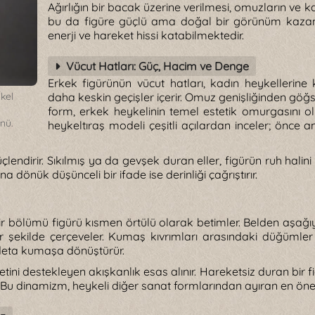
Ağırlığın bir bacak üzerine verilmesi, omuzların ve k
bu da figüre güçlü ama doğal bir görünüm kazandı
enerji ve hareket hissi katabilmektedir.
Vücut Hatları: Güç, Hacim ve Denge
Erkek figürünün vücut hatları, kadın heykellerine
ykel
daha keskin geçişler içerir. Omuz genişliğinden gö
form, erkek heykelinin temel estetik omurgasını ol
ünü.
heykeltıraş modeli çeşitli açılardan inceler; önce a
üçlendirir. Sıkılmış ya da gevşek duran eller, figürün ruh halini
a dönük düşünceli bir ifade ise derinliği çağrıştırır.
r bölümü figürü kısmen örtülü olarak betimler. Belden aşağ
 şekilde çerçeveler. Kumaş kıvrımları arasındaki düğümler ve
 adeta kumaşa dönüştürür.
ni destekleyen akışkanlık esas alınır. Hareketsiz duran bir figü
. Bu dinamizm, heykeli diğer sanat formlarından ayıran en öneml