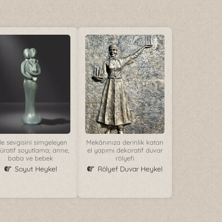
le sevgisini simgeleyen
Mekânınıza derinlik katan
güratif soyutlama; anne,
el yapımı dekoratif duvar
baba ve bebek
rölyefi
Soyut Heykel
Rölyef Duvar Heykel