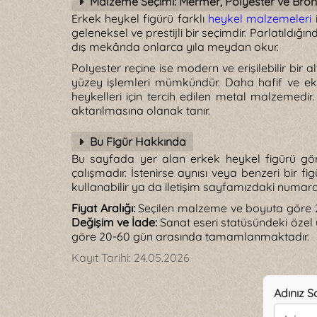
Malzeme Seçimi: Mermer, Polyester ve Bron
Erkek heykel figürü farklı
heykel malzemeleri
i
geleneksel ve prestijli bir seçimdir. Parlatıldı
dış mekânda onlarca yıla meydan okur.
Polyester reçine ise modern ve erişilebilir bir
yüzey işlemleri mümkündür. Daha hafif ve eko
heykelleri için tercih edilen metal malzemed
aktarılmasına olanak tanır.
Bu Figür Hakkında
Bu sayfada yer alan erkek heykel figürü görseli
çalışmadır. İstenirse aynısı veya benzeri bir f
kullanabilir ya da iletişim sayfamızdaki numaral
Fiyat Aralığı:
Seçilen malzeme ve boyuta göre 2
Değişim ve İade:
Sanat eseri statüsündeki özel
göre 20-60 gün arasında tamamlanmaktadır.
Kayıt Tarihi:
24.05.2026
Adınız S