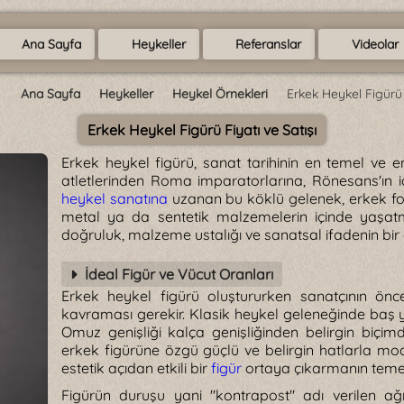
Ana Sayfa
Heykeller
Referanslar
Videolar
Ana Sayfa
Heykeller
Heykel Örnekleri
Erkek Heykel Figürü
Erkek Heykel Figürü Fiyatı ve Satışı
Erkek heykel figürü, sanat tarihinin en temel ve e
atletlerinden Roma imparatorlarına, Rönesans'ın 
heykel sanatına
uzanan bu köklü gelenek, erkek for
metal ya da sentetik malzemelerin içinde yaşatm
doğruluk, malzeme ustalığı ve sanatsal ifadenin bir
İdeal Figür ve Vücut Oranları
Erkek heykel figürü oluştururken sanatçının öncel
kavraması gerekir. Klasik heykel geleneğinde baş yü
Omuz genişliği kalça genişliğinden belirgin biçim
erkek figürüne özgü güçlü ve belirgin hatlarla mo
estetik açıdan etkili bir
figür
ortaya çıkarmanın temeli
Figürün duruşu yani "kontrapost" adı verilen ağır