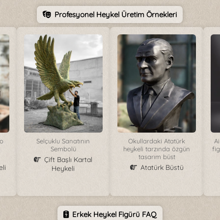
Profesyonel Heykel Üretim Örnekleri
ro
Selçuklu Sanatının
Okullardaki Atatürk
Ai
Sembolü
heykeli tarzında özgün
fi
tasarım büst
Çift Başlı Kartal
li
Atatürk Büstü
Heykeli
Erkek Heykel Figürü FAQ