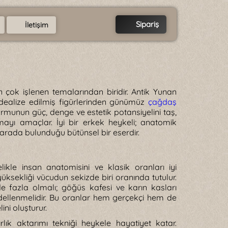
Sipariş
İletişim
n çok işlenen temalarından biridir. Antik Yunan
idealize edilmiş figürlerinden günümüz
çağdaş
munun güç, denge ve estetik potansiyelini taş,
ayı amaçlar. İyi bir erkek heykeli; anatomik
 arada bulunduğu bütünsel bir eserdir.
ikle insan anatomisini ve klasik oranları iyi
ksekliği vücudun sekizde biri oranında tutulur.
de fazla olmalı; göğüs kafesi ve karın kasları
dellenmelidir. Bu oranlar hem gerçekçi hem de
ni oluşturur.
lık aktarımı tekniği heykele hayatiyet katar.