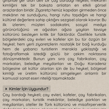
girişinde yer alan dev bir çay bardağı heykeli; mekânın
kimliğini tek bir bakışta anlatan en etkili görsel
araçlardan biridir. Ziyaretçi henüz kapıdan girmeden önce
mekânın ne sunduğunu, hangi ruhu taşıdığını ve hangi
kültürel değerlere sahip çıktığını sezgisel olarak kavrar. Bu
ilk izlenim; müşteri sadakatini, sosyal medya
görünürlüğünü ve ağızdan ağıza yayılan tavsiye
kültürünü besleyen kritik bir faktördür. Özellikle turistik
bölgelerdeki çay evleri ve kafeler için bu tür özgün bir
heykel; hem yerli ziyaretçilerin nostaljik bir bağ kurduğu
hem de yabancı turistlerin merakla yaklaştığı ve
fotoğraflamak istediği güçlü bir çekim noktasına
dönüşmektedir. Bunun yanı sıra çay fabrikaları, çay
markaları, belediye meydanları ve Doğu Karadeniz
bölgesine ait kültür alanları için de bu heykel; bölgesel
kimliği ve üretim kültürünü simgeleyen anlamlı bir
kamusal sanat eseri niteliği taşımaktadır.
Kimler İçin Uygundur?
Çay bardağı heykeli; çay evleri, kafeler, çay fabrikaları,
çay markaları, turistik mekânlar, belediye parkları ve
meydanları, oteller ile Türk kültürünü ve misafirperverlik