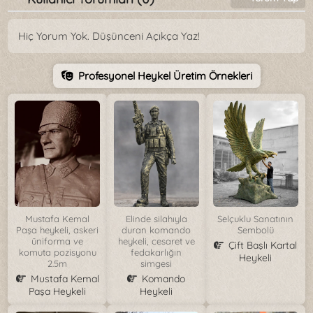
Hiç Yorum Yok. Düşünceni Açıkça Yaz!
Profesyonel Heykel Üretim Örnekleri
Mustafa Kemal
Elinde silahıyla
Selçuklu Sanatının
Paşa heykeli, askeri
duran komando
Sembolü
üniforma ve
heykeli, cesaret ve
Çift Başlı Kartal
komuta pozisyonu
fedakarlığın
Heykeli
2.5m
simgesi
Mustafa Kemal
Komando
Paşa Heykeli
Heykeli