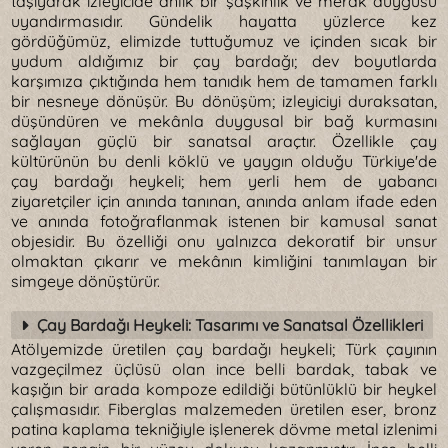
taşıyarak izleyicide anlık bir şaşkınlık ve merak duygusu
uyandırmasıdır. Gündelik hayatta yüzlerce kez
gördüğümüz, elimizde tuttuğumuz ve içinden sıcak bir
yudum aldığımız bir çay bardağı; dev boyutlarda
karşımıza çıktığında hem tanıdık hem de tamamen farklı
bir nesneye dönüşür. Bu dönüşüm; izleyiciyi duraksatan,
düşündüren ve mekânla duygusal bir bağ kurmasını
sağlayan güçlü bir sanatsal araçtır. Özellikle çay
kültürünün bu denli köklü ve yaygın olduğu Türkiye'de
çay bardağı heykeli; hem yerli hem de yabancı
ziyaretçiler için anında tanınan, anında anlam ifade eden
ve anında fotoğraflanmak istenen bir kamusal sanat
objesidir. Bu özelliği onu yalnızca dekoratif bir unsur
olmaktan çıkarır ve mekânın kimliğini tanımlayan bir
simgeye dönüştürür.
Çay Bardağı Heykeli: Tasarımı ve Sanatsal Özellikleri
Atölyemizde üretilen çay bardağı heykeli; Türk çayının
vazgeçilmez üçlüsü olan ince belli bardak, tabak ve
kaşığın bir arada kompoze edildiği bütünlüklü bir heykel
çalışmasıdır. Fiberglas malzemeden üretilen eser, bronz
patina kaplama tekniğiyle işlenerek dövme metal izlenimi