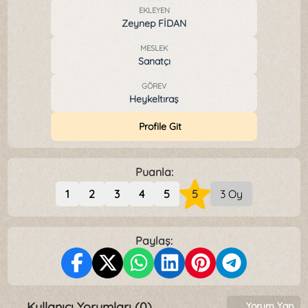
EKLEYEN
Zeynep FİDAN
MESLEK
Sanatçı
GÖREV
Heykeltıraş
Profile Git
Puanla:
1
2
3
4
5
5
3 Oy
Paylaş:
Kullanıcı Yorumları (0)
Yorum Yap