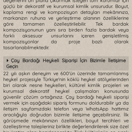
değerlerini ön plana çıkarmak isteyen tüm kurumlar için
güçlü bir dekoratif ve kurumsal kimlik unsurudur. Boyut,
kaplama rengi ve kompozisyon detayları mekânınıza,
markanızın ruhuna ve yerleştirme alanının özelliklerine
göre tamamen özelleştirilebilir. Tek bardak
kompozisyonunun yanı sıra birden fazla bardak veya
farklı aksesuar unsurlarını içeren genişletilmiş
kompozisyonlar da proje bazlı olarak
tasarlanabilmektedir.
Çay Bardağı Heykeli Siparişi İçin Bizimle İletişime
Geçin
22 yılı aşkın deneyim ve 600'ün üzerinde tamamlanmış
heykel projesiyle Türkiye'nin köklü heykel atölyelerinden
biri olarak nesne heykelleri, kültürel kimlik projeleri ve
kurumsal dekoratif heykel çalışmaları konusunda
güvenilir çözüm ortağınızız. Çay bardağı heykeli siparişi
vermek için aşağıdaki sipariş formunu doldurabilir ya da
iletişim sayfamızdaki telefon veya WhatsApp hattımız
aracılığıyla doğrudan bizimle iletişime geçebilirsiniz. İlk
görüşmede mekânınızın özellikleri, boyut tercihleri ve
özelleştirme talepleriniz birlikte değerlendirilerek size özel