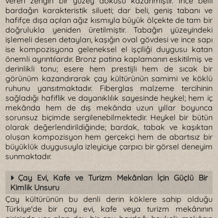
veren zengin bir yüzey dokusu kazanmıştır. İnce belli
bardağın karakteristik silueti; dar beli, geniş tabanı ve
hafifçe dışa açılan ağız kısmıyla büyük ölçekte de tam bir
doğrulukla yeniden üretilmiştir. Tabağın yüzeyindeki
işlemeli desen detayları, kaşığın oval gövdesi ve ince sapı
ise kompozisyona geleneksel el işçiliği duygusu katan
önemli ayrıntılardır. Bronz patina kaplamanın eskitilmiş ve
derinlikli tonu; esere hem prestijli hem de sıcak bir
görünüm kazandırarak çay kültürünün samimi ve köklü
ruhunu yansıtmaktadır. Fiberglas malzeme tercihinin
sağladığı hafiflik ve dayanıklılık sayesinde heykel; hem iç
mekânda hem de dış mekânda uzun yıllar boyunca
sorunsuz biçimde sergilenebilmektedir. Heykel bir bütün
olarak değerlendirildiğinde; bardak, tabak ve kaşıktan
oluşan kompozisyon hem gerçekçi hem de abartısız bir
büyüklük duygusuyla izleyiciye çarpıcı bir görsel deneyim
sunmaktadır.
Çay Evi, Kafe ve Turizm Mekânları İçin Güçlü Bir
Kimlik Unsuru
Çay kültürünün bu denli derin köklere sahip olduğu
Türkiye'de bir çay evi, kafe veya turizm mekânının