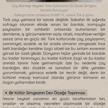
Çay Bardağı Heykeli: Türk Kültürünün En Sıcak Simgesi
Sanatla Buluşuyor
Nakliye tutarı ortalama 10.000 TL, süresi 3-8 iş günü.
Türk çayı yalnızca bir içecek değildir. Sabahın ilk ışığında
sofraya oturanın elinde ısınan bir bardak, komşuyla
paylaşılan bir sohbetin ortasında buharlanan bir
demleme, iş görüşmelerinin açılış ritüeli, misafirperverliğin
sessiz ama en güçlü dili. Türk kültüründe çay; paylaşımın,
samimiyet, sıcaklık ve bir arada olmanın simgesidir. İnce
belli bardağın kendine özgü silüeti ise bu anlam evreninin
görsel bir özeti gibidir. Dünyanın hiçbir yerinde bir bardak
bu kadar tanımlayıcı, bu kadar kültüre özgü ve bu kadar
anında tanınır hale gelmemiştir. İşte bu nedenle çay
bardağını dev ölçekte ve sanatsal bir dille yeniden
yorumlamak; yalnızca estetik bir tercih değil, derin bir
kültürel mesajı kamusal alanda görünür kılmanın en
özgün yollarından biridir.
Bir Kültür Simgesinin Dev Ölçeğe Taşınması
Nesne heykeli sanatının en güçlü taraflarından biri,
sıradan ve alışılmış nesneleri alışılmadık bir ölçeğe