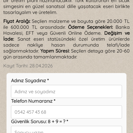
bir üretim planı hazırlanacaktır. Türk kültürünün en sıcak
simgesini en güzel sanatsal dille yaşatacak eseri birlikte
tasarlayalım ve üretelim.
Fiyat Aralığı:
Seçilen malzeme ve boyuta göre 20.000 TL
ile 600.000 TL arasındadır.
Ödeme Seçenekleri:
Banka
Havalesi, EFT veya Güvenli Online Ödeme.
Değişim ve
İade:
Sanat eseri statüsündeki özel üretim ürünlerde
sadece nakliye hasarı durumunda telafi/iade
sağlanmaktadır.
Yapım Süresi:
Seçilen detaya göre 20-60
gün arasında tamamlanmaktadır.
Kayıt Tarihi:
28.04.2026
Adınız Soyadınız *
Telefon Numaranız *
Güvenlik Sorusu: 8 + 9 = ? *