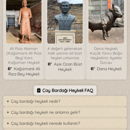
Ali Rıza Ataman
4 değerli geleneksel
Dana Heykeli,
(Kağızmanlı Ali Rıza
halk şairine ait büst
Küçük Yavru Boğa
Bey) Kars
heykel çalışması
Heykelinin Ayakta
Kağızman Heykeli
Duruşu
Aşık Ozan Büst
Kağızmanlı Ali
Dana Heykeli
Heykeli
Rıza Bey Heykeli
Çay Bardağı Heykeli FAQ
Çay bardağı heykeli nedir?
Çay bardağı heykeli ne anlama gelir?
Çay bardağı heykeli nerede kullanılır?