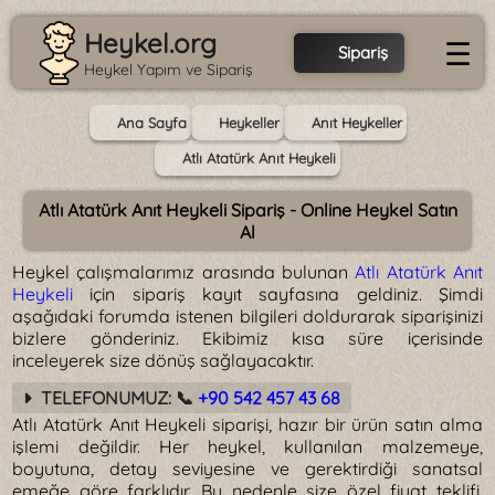
Heykel.org
☰
Sipariş
Heykel Yapım ve Sipariş
Ana Sayfa
Heykeller
Anıt Heykeller
Atlı Atatürk Anıt Heykeli
Atlı Atatürk Anıt Heykeli Sipariş - Online Heykel Satın
Al
Heykel çalışmalarımız arasında bulunan
Atlı Atatürk Anıt
Heykeli
için sipariş kayıt sayfasına geldiniz. Şimdi
aşağıdaki forumda istenen bilgileri doldurarak siparişinizi
bizlere gönderiniz. Ekibimiz kısa süre içerisinde
inceleyerek size dönüş sağlayacaktır.
TELEFONUMUZ: 📞
+90 542 457 43 68
Atlı Atatürk Anıt Heykeli siparişi, hazır bir ürün satın alma
işlemi değildir. Her heykel, kullanılan malzemeye,
boyutuna, detay seviyesine ve gerektirdiği sanatsal
emeğe göre farklıdır. Bu nedenle size özel fiyat teklifi,