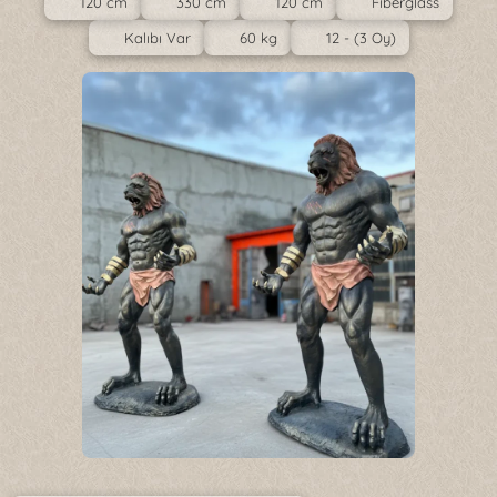
120 cm
330 cm
120 cm
Fiberglass
Kalıbı Var
60 kg
12 - (3 Oy)