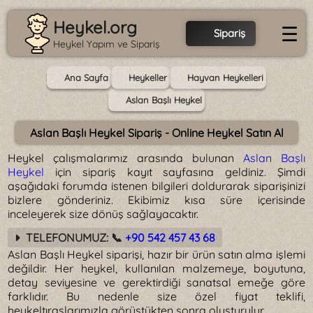
Heykel.org
☰
Sipariş
Heykel Yapım ve Sipariş
Ana Sayfa
Heykeller
Hayvan Heykelleri
Aslan Başlı Heykel
Aslan Başlı Heykel Sipariş - Online Heykel Satın Al
Heykel çalışmalarımız arasında bulunan
Aslan Başlı
Heykel
için sipariş kayıt sayfasına geldiniz. Şimdi
aşağıdaki forumda istenen bilgileri doldurarak siparişinizi
bizlere gönderiniz. Ekibimiz kısa süre içerisinde
inceleyerek size dönüş sağlayacaktır.
TELEFONUMUZ: 📞
+90 542 457 43 68
Aslan Başlı Heykel siparişi, hazır bir ürün satın alma işlemi
değildir. Her heykel, kullanılan malzemeye, boyutuna,
detay seviyesine ve gerektirdiği sanatsal emeğe göre
farklıdır. Bu nedenle size özel fiyat teklifi,
heykeltıraşlarımızla görüştükten sonra oluşturulur.