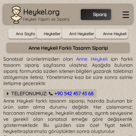
Heykel.org
☰
Sipariş
Heykel Yapım ve Sipariş
Ana Sayfa
Heykeller
Anıt Heykeller
Anne Heykeli
Anne Heykeli Farklı Tasarım Siparişi
Sanatsal ürünlerimizden olan
Anne Heykeli
için farklı
tasarım sipariş sayfasına ulaştınız. Aşağıda bulunan
sipariş formunda sizden istenen bilgileri yazarak talebinizi
atölyemize iletiniz. Yönetimimiz kısa bir süre sonra sizinle
iletişime geçecektir.
TELEFONUMUZ: 📞
+90 542 457 43 68
Anne Heykeli farklı tasarım siparişi, hazırda bulunan bir
ürün satın alma durumu değildir. Her çalışmamız;
harcanan malzemeye, heykelin ebatına, ayrıntı seviyesine
ve gerekli olan sanatsal emeğe göre değişkenlik
göstermektedir. Bu yüzden size özel fiyat teklifi,
heykeltıraşlarımızla görüştükten sonra oluşturulur.