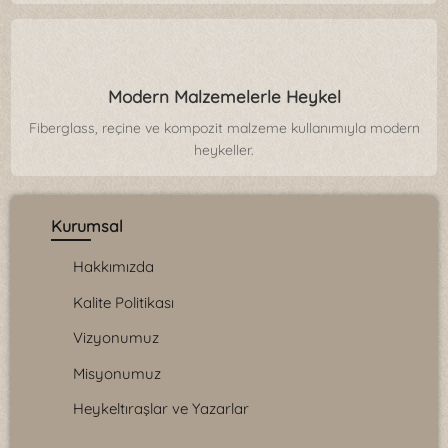
Modern Malzemelerle Heykel
Fiberglass, reçine ve kompozit malzeme kullanımıyla modern
heykeller.
Kurumsal
Hakkımızda
Kalite Politikası
Vizyonumuz
Misyonumuz
Heykeltıraşlar ve Yazarlar