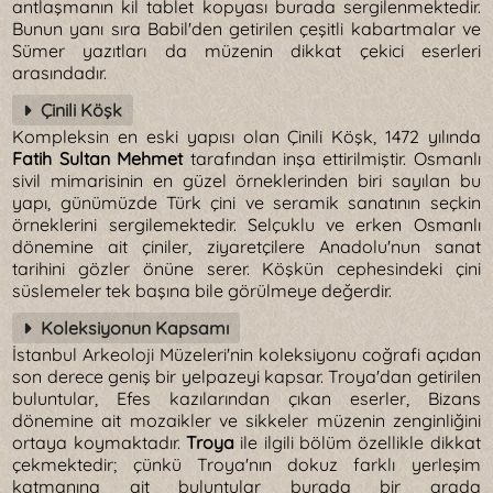
antlaşmanın kil tablet kopyası burada sergilenmektedir.
Bunun yanı sıra Babil'den getirilen çeşitli kabartmalar ve
Sümer yazıtları da müzenin dikkat çekici eserleri
arasındadır.
Çinili Köşk
Kompleksin en eski yapısı olan Çinili Köşk, 1472 yılında
Fatih Sultan Mehmet
tarafından inşa ettirilmiştir. Osmanlı
sivil mimarisinin en güzel örneklerinden biri sayılan bu
yapı, günümüzde Türk çini ve seramik sanatının seçkin
örneklerini sergilemektedir. Selçuklu ve erken Osmanlı
dönemine ait çiniler, ziyaretçilere Anadolu'nun sanat
tarihini gözler önüne serer. Köşkün cephesindeki çini
süslemeler tek başına bile görülmeye değerdir.
Koleksiyonun Kapsamı
İstanbul Arkeoloji Müzeleri'nin koleksiyonu coğrafi açıdan
son derece geniş bir yelpazeyi kapsar. Troya'dan getirilen
buluntular, Efes kazılarından çıkan eserler, Bizans
dönemine ait mozaikler ve sikkeler müzenin zenginliğini
ortaya koymaktadır.
Troya
ile ilgili bölüm özellikle dikkat
çekmektedir; çünkü Troya'nın dokuz farklı yerleşim
katmanına ait buluntular burada bir arada