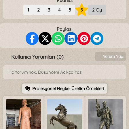
Puanla:
1
2
3
4
5
5
2 Oy
Paylaş:
Kullanıcı Yorumları (0)
Yorum Yap
Hiç Yorum Yok. Düşünceni Açıkça Yaz!
Profesyonel Heykel Üretim Örnekleri