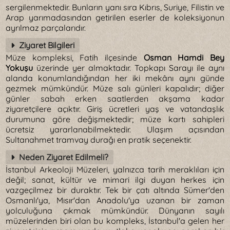
sergilenmektedir. Bunların yanı sıra Kıbrıs, Suriye, Filistin ve
Arap yarımadasından getirilen eserler de koleksiyonun
ayrılmaz parçalarıdır.
Ziyaret Bilgileri
Müze kompleksi, Fatih ilçesinde
Osman Hamdi Bey
Yokuşu
üzerinde yer almaktadır. Topkapı Sarayı ile aynı
alanda konumlandığından her iki mekânı aynı günde
gezmek mümkündür. Müze salı günleri kapalıdır; diğer
günler sabah erken saatlerden akşama kadar
ziyaretçilere açıktır. Giriş ücretleri yaş ve vatandaşlık
durumuna göre değişmektedir; müze kartı sahipleri
ücretsiz yararlanabilmektedir. Ulaşım açısından
Sultanahmet tramvay durağı en pratik seçenektir.
Neden Ziyaret Edilmeli?
İstanbul Arkeoloji Müzeleri, yalnızca tarih meraklıları için
değil; sanat, kültür ve mimari ilgi duyan herkes için
vazgeçilmez bir duraktır. Tek bir çatı altında Sümer'den
Osmanlı'ya, Mısır'dan Anadolu'ya uzanan bir zaman
yolculuğuna çıkmak mümkündür. Dünyanın sayılı
müzelerinden biri olan bu kompleks, İstanbul'a gelen her