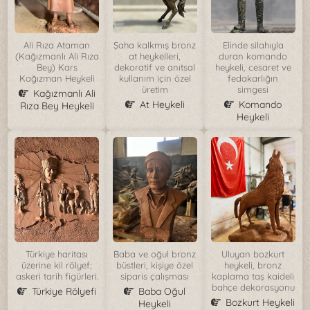
Ali Rıza Ataman
Şaha kalkmış bronz
Elinde silahıyla
(Kağızmanlı Ali Rıza
at heykelleri,
duran komando
Bey) Kars
dekoratif ve anıtsal
heykeli, cesaret ve
Kağızman Heykeli
kullanım için özel
fedakarlığın
üretim
simgesi
Kağızmanlı Ali
At Heykeli
Komando
Rıza Bey Heykeli
Heykeli
Türkiye haritası
Baba ve oğul bronz
Uluyan bozkurt
üzerine kil rölyef;
büstleri, kişiye özel
heykeli, bronz
askeri tarih figürleri.
siparis çalışması
kaplama taş kaideli
bahçe dekorasyonu
Türkiye Rölyefi
Baba Oğul
Bozkurt Heykeli
Heykeli