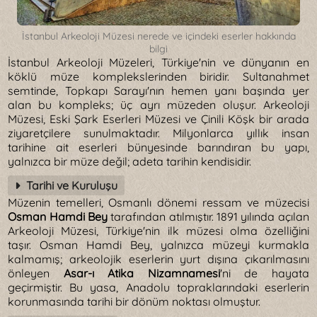
İstanbul Arkeoloji Müzesi nerede ve içindeki eserler hakkında
bilgi
İstanbul Arkeoloji Müzeleri, Türkiye'nin ve dünyanın en
köklü müze komplekslerinden biridir. Sultanahmet
semtinde, Topkapı Sarayı'nın hemen yanı başında yer
alan bu kompleks; üç ayrı müzeden oluşur. Arkeoloji
Müzesi, Eski Şark Eserleri Müzesi ve Çinili Köşk bir arada
ziyaretçilere sunulmaktadır. Milyonlarca yıllık insan
tarihine ait eserleri bünyesinde barındıran bu yapı,
yalnızca bir müze değil; adeta tarihin kendisidir.
Tarihi ve Kuruluşu
Müzenin temelleri, Osmanlı dönemi ressam ve müzecisi
Osman Hamdi Bey
tarafından atılmıştır. 1891 yılında açılan
Arkeoloji Müzesi, Türkiye'nin ilk müzesi olma özelliğini
taşır. Osman Hamdi Bey, yalnızca müzeyi kurmakla
kalmamış; arkeolojik eserlerin yurt dışına çıkarılmasını
önleyen
Asar-ı Atika Nizamnamesi
'ni de hayata
geçirmiştir. Bu yasa, Anadolu topraklarındaki eserlerin
korunmasında tarihi bir dönüm noktası olmuştur.