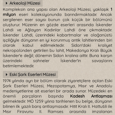
Arkeoloji Müzesi
Kompleksin ana yapısı olan Arkeoloji Müzesi, yaklaşık
1
milyon
eseri koleksiyonunda barındırmaktadır. Ancak
sergilenen eser sayısı bunun çok küçük bir bölümünü
oluşturur. Müzenin en gözde eserleri arasında İskender
Lahdi ve Ağlayan Kadınlar Lahdi öne çıkmaktadır.
İskender Lahdi, üzerindeki kabartmalar ve olağanüstü
işçiliğiyle dünyanın en iyi korunmuş antik lahitlerinden biri
olarak kabul edilmektedir. Sidon'daki kraliyet
nekropolünden getirilen bu lahit, Makedonya Kralı Büyük
İskender'e değil; dönemin Sidon kralına aittir. Buna karşın
üzerindeki sahneler İskender'in savaşlarını
betimlemektedir.
Eski Şark Eserleri Müzesi
1974 yılında ayrı bir bölüm olarak ziyaretçilere açılan Eski
Şark Eserleri Müzesi, Mezopotamya, Mısır ve Anadolu
medeniyetlerine ait eserleri bir arada sunar. Müzedeki en
önemli parçaların başında
Kadesh Antlaşması
gelmektedir. MÖ 1259 yılına tarihlenen bu belge, dünyanın
bilinen ilk yazılı barış antlaşmasıdır. Hitit Kralı II. Hattušili ile
Mısır Firavunu II. Ramses arasında imzalanan