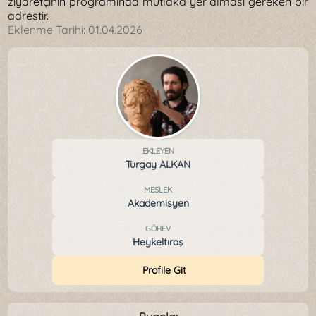
ziyaretçinin programında mutlaka yer alması gereken bir
adrestir.
Eklenme Tarihi:
01.04.2026
EKLEYEN
Turgay ALKAN
MESLEK
Akademisyen
GÖREV
Heykeltıraş
Profile Git