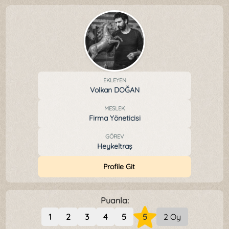
EKLEYEN
Volkan DOĞAN
MESLEK
Firma Yöneticisi
GÖREV
Heykeltraş
Profile Git
Puanla:
1
2
3
4
5
5
2 Oy