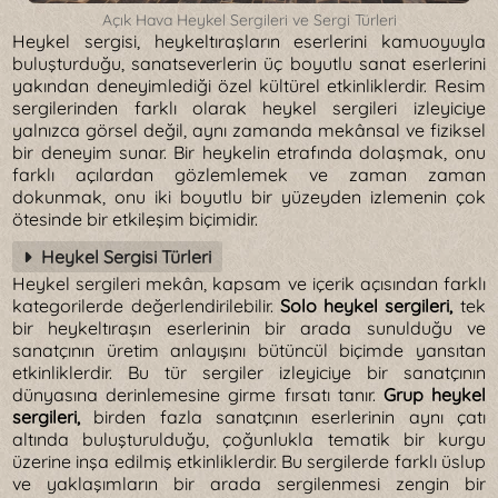
Açık Hava Heykel Sergileri ve Sergi Türleri
Heykel sergisi, heykeltıraşların eserlerini kamuoyuyla
buluşturduğu, sanatseverlerin üç boyutlu sanat eserlerini
yakından deneyimlediği özel kültürel etkinliklerdir. Resim
sergilerinden farklı olarak heykel sergileri izleyiciye
yalnızca görsel değil, aynı zamanda mekânsal ve fiziksel
bir deneyim sunar. Bir heykelin etrafında dolaşmak, onu
farklı açılardan gözlemlemek ve zaman zaman
dokunmak, onu iki boyutlu bir yüzeyden izlemenin çok
ötesinde bir etkileşim biçimidir.
Heykel Sergisi Türleri
Heykel sergileri mekân, kapsam ve içerik açısından farklı
kategorilerde değerlendirilebilir.
Solo heykel sergileri,
tek
bir heykeltıraşın eserlerinin bir arada sunulduğu ve
sanatçının üretim anlayışını bütüncül biçimde yansıtan
etkinliklerdir. Bu tür sergiler izleyiciye bir sanatçının
dünyasına derinlemesine girme fırsatı tanır.
Grup heykel
sergileri,
birden fazla sanatçının eserlerinin aynı çatı
altında buluşturulduğu, çoğunlukla tematik bir kurgu
üzerine inşa edilmiş etkinliklerdir. Bu sergilerde farklı üslup
ve yaklaşımların bir arada sergilenmesi zengin bir