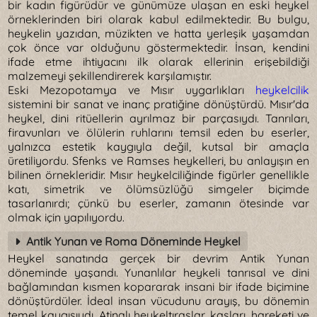
bir kadın figürüdür ve günümüze ulaşan en eski heykel
örneklerinden biri olarak kabul edilmektedir. Bu bulgu,
heykelin yazıdan, müzikten ve hatta yerleşik yaşamdan
çok önce var olduğunu göstermektedir. İnsan, kendini
ifade etme ihtiyacını ilk olarak ellerinin erişebildiği
malzemeyi şekillendirerek karşılamıştır.
Eski Mezopotamya ve Mısır uygarlıkları
heykelcilik
sistemini bir sanat ve inanç pratiğine dönüştürdü. Mısır'da
heykel, dini ritüellerin ayrılmaz bir parçasıydı. Tanrıları,
firavunları ve ölülerin ruhlarını temsil eden bu eserler,
yalnızca estetik kaygıyla değil, kutsal bir amaçla
üretiliyordu. Sfenks ve Ramses heykelleri, bu anlayışın en
bilinen örnekleridir. Mısır heykelciliğinde figürler genellikle
katı, simetrik ve ölümsüzlüğü simgeler biçimde
tasarlanırdı; çünkü bu eserler, zamanın ötesinde var
olmak için yapılıyordu.
Antik Yunan ve Roma Döneminde Heykel
Heykel sanatında gerçek bir devrim Antik Yunan
döneminde yaşandı. Yunanlılar heykeli tanrısal ve dini
bağlamından kısmen kopararak insani bir ifade biçimine
dönüştürdüler. İdeal insan vücudunu arayış, bu dönemin
temel kaygısıydı. Atinalı heykeltıraşlar, kasları, hareketi ve