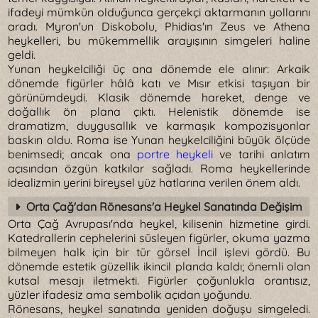
ifadeyi mümkün olduğunca gerçekçi aktarmanın yollarını
aradı. Myron'un Diskobolu, Phidias'ın Zeus ve Athena
heykelleri, bu mükemmellik arayışının simgeleri haline
geldi.
Yunan heykelciliği üç ana dönemde ele alınır: Arkaik
dönemde figürler hâlâ katı ve Mısır etkisi taşıyan bir
görünümdeydi. Klasik dönemde hareket, denge ve
doğallık ön plana çıktı. Helenistik dönemde ise
dramatizm, duygusallık ve karmaşık kompozisyonlar
baskın oldu. Roma ise Yunan heykelciliğini büyük ölçüde
benimsedi; ancak ona
portre heykeli
ve tarihi anlatım
açısından özgün katkılar sağladı. Roma heykellerinde
idealizmin yerini bireysel yüz hatlarına verilen önem aldı.
Orta Çağ'dan Rönesans'a Heykel Sanatında Değişim
Orta Çağ Avrupası'nda heykel, kilisenin hizmetine girdi.
Katedrallerin cephelerini süsleyen figürler, okuma yazma
bilmeyen halk için bir tür görsel İncil işlevi gördü. Bu
dönemde estetik güzellik ikincil planda kaldı; önemli olan
kutsal mesajı iletmekti. Figürler çoğunlukla orantısız,
yüzler ifadesiz ama sembolik açıdan yoğundu.
Rönesans, heykel sanatında yeniden doğuşu simgeledi.