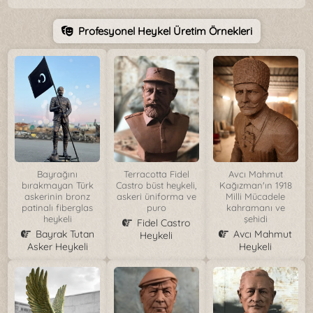
Profesyonel Heykel Üretim Örnekleri
Bayrağını
Terracotta Fidel
Avcı Mahmut
bırakmayan Türk
Castro büst heykeli,
Kağızman'ın 1918
askerinin bronz
askeri üniforma ve
Milli Mücadele
patinalı fiberglas
puro
kahramanı ve
heykeli
şehidi
Fidel Castro
Bayrak Tutan
Avcı Mahmut
Heykeli
Asker Heykeli
Heykeli