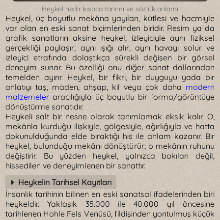
Heykel nedir kısaca tanımı ve sözlük anlamı
Heykel, üç boyutlu mekâna yayılan, kütlesi ve hacmiyle
var olan en eski sanat biçimlerinden biridir. Resim ya da
grafik sanatların aksine heykel, izleyiciyle aynı fiziksel
gerçekliği paylaşır; aynı ışığı alır, aynı havayı solur ve
izleyici etrafında dolaştıkça sürekli değişen bir görsel
deneyim sunar. Bu özelliği onu diğer sanat dallarından
temelden ayırır. Heykel, bir fikri, bir duyguyu yada bir
anlatıyı taş, maden, ahşap, kil veya çok daha
modern
malzemeler
aracılığıyla üç boyutlu bir forma/görüntüye
dönüştürme sanatıdır.
Heykeli salt bir nesne olarak tanımlamak eksik kalır. O,
mekânla kurduğu ilişkiyle, gölgesiyle, ağırlığıyla ve hatta
dokunulduğunda elde bıraktığı his ile anlam kazanır. Bir
heykel, bulunduğu mekânı dönüştürür; o mekânın ruhunu
değiştirir. Bu yüzden heykel, yalnızca bakılan değil,
hissedilen ve deneyimlenen bir sanattır.
Heykelin Tarihsel Kayıtları
İnsanlık tarihinin bilinen en eski sanatsal ifadelerinden biri
heykeldir. Yaklaşık 35.000 ile 40.000 yıl öncesine
tarihlenen Hohle Fels Venüsü, fildişinden yontulmuş küçük