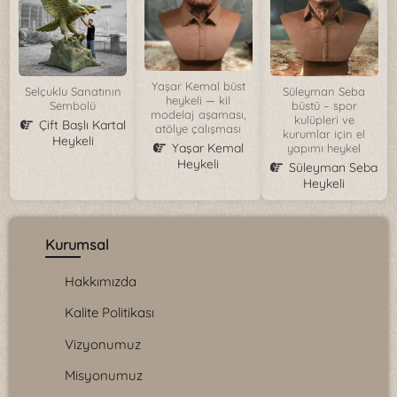
Yaşar Kemal büst
Selçuklu Sanatının
Süleyman Seba
heykeli — kil
Sembolü
büstü – spor
modelaj aşaması,
kulüpleri ve
Çift Başlı Kartal
atölye çalışması
kurumlar için el
Heykeli
Yaşar Kemal
yapımı heykel
Heykeli
Süleyman Seba
Heykeli
Kurumsal
Hakkımızda
Kalite Politikası
Vizyonumuz
Misyonumuz