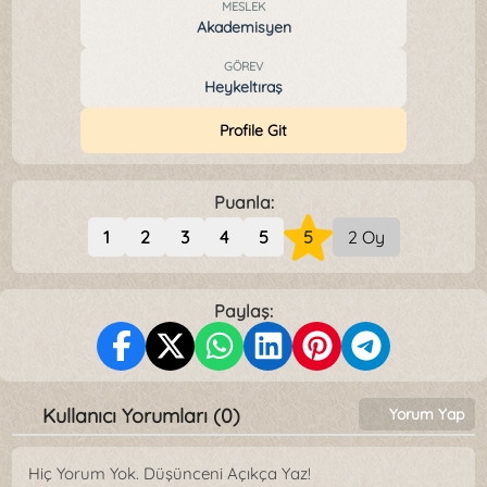
MESLEK
Akademisyen
GÖREV
Heykeltıraş
Profile Git
Puanla:
1
2
3
4
5
5
2 Oy
Paylaş:
Kullanıcı Yorumları (0)
Yorum Yap
Hiç Yorum Yok. Düşünceni Açıkça Yaz!