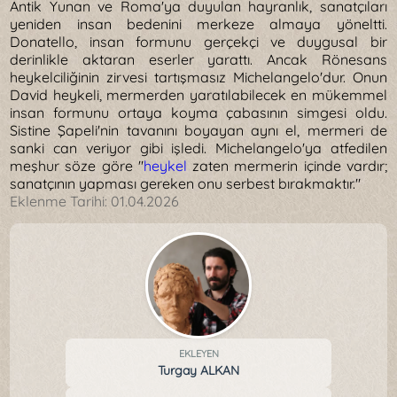
Antik Yunan ve Roma'ya duyulan hayranlık, sanatçıları
yeniden insan bedenini merkeze almaya yöneltti.
Donatello, insan formunu gerçekçi ve duygusal bir
derinlikle aktaran eserler yarattı. Ancak Rönesans
heykelciliğinin zirvesi tartışmasız Michelangelo'dur. Onun
David heykeli, mermerden yaratılabilecek en mükemmel
insan formunu ortaya koyma çabasının simgesi oldu.
Sistine Şapeli'nin tavanını boyayan aynı el, mermeri de
sanki can veriyor gibi işledi. Michelangelo'ya atfedilen
meşhur söze göre "
heykel
zaten mermerin içinde vardır;
sanatçının yapması gereken onu serbest bırakmaktır."
Eklenme Tarihi:
01.04.2026
EKLEYEN
Turgay ALKAN