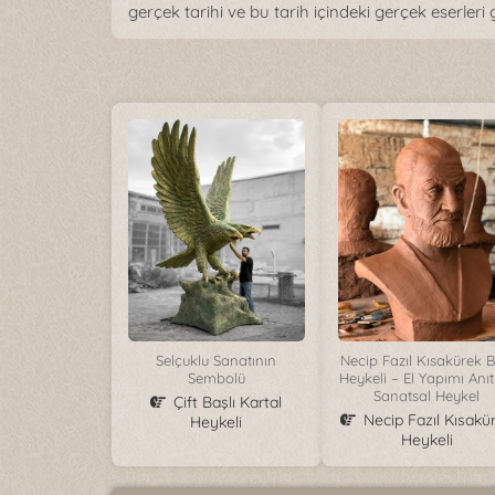
gerçek tarihi ve bu tarih içindeki gerçek eserle
Selçuklu Sanatının
Necip Fazıl Kısakürek B
Sembolü
Heykeli – El Yapımı Anıt
Sanatsal Heykel
Çift Başlı Kartal
Necip Fazıl Kısakü
Heykeli
Heykeli