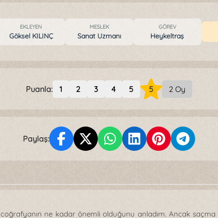
EKLEYEN
MESLEK
GÖREV
Göksel KILINÇ
Sanat Uzmanı
Heykeltraş
Puanla:
1
2
3
4
5
5
2 Oy
Paylaş:
 coğrafyanın ne kadar önemli olduğunu anladım. Ancak saçma ül