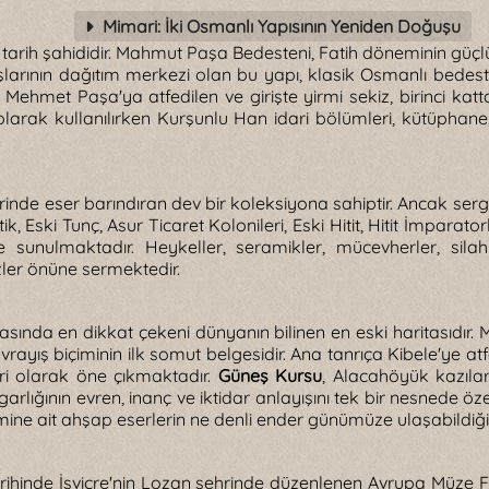
Mimari: İki Osmanlı Yapısının Yeniden Doğuşu
r tarih şahididir. Mahmut Paşa Bedesteni, Fatih döneminin güçl
aşlarının dağıtım merkezi olan bu yapı, klasik Osmanlı bedes
 Mehmet Paşa'ya atfedilen ve girişte yirmi sekiz, birinci kat
arak kullanılırken Kurşunlu Han idari bölümleri, kütüphane,
rinde eser barındıran dev bir koleksiyona sahiptir. Ancak ser
ik, Eski Tunç, Asur Ticaret Kolonileri, Eski Hitit, Hitit İmparat
iye sunulmaktadır. Heykeller, seramikler, mücevherler, s
ler önüne sermektedir.
nda en dikkat çekeni dünyanın bilinen en eski haritasıdır. 
vrayış biçiminin ilk somut belgesidir. Ana tanrıça Kibele'ye at
ri olarak öne çıkmaktadır.
Güneş Kursu
, Alacahöyük kazıl
 uygarlığının evren, inanç ve iktidar anlayışını tek bir nesnede
mine ait ahşap eserlerin ne denli ender günümüze ulaşabildiğ
arihinde İsviçre'nin Lozan şehrinde düzenlenen Avrupa Müze 