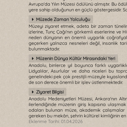
Avrupa'da Yılın Müzesi ödülünü almıştır. Bu öd
yere sahip olduğunun en güçlü göstergesidir. Sa
Müzede Zaman Yolculuğu
Müzeyi ziyaret etmek, adeta bir zaman tünelin
izlerine, Tunç Çağı'nın görkemli eserlerine ve 
neden dünyanın en önemli uygarlık coğrafyala
geçerken yalnızca nesneleri değil, insanlık ta
bulunmaktadır.
Müzenin Dünya Kültür Mirasındaki Yeri
Anadolu, binlerce yıl boyunca farklı uygarlıklar
Lidyalılar, Asurlular ve daha niceleri bu top
genelindeki pek çok prestijli müzeyle kıyasland
de son derece önemli bir işlev üstlenmektedir.
Ziyaret Bilgisi
Anadolu Medeniyetleri Müzesi, Ankara'nın Alt
ilerlendiğinde müzenin giriş kapısına ulaşma
odaları bulunan müze, akademik çalışmalar iç
gereken bu mekân, şehrin kültürel kimliğinin en 
Eklenme Tarihi:
01.04.2026