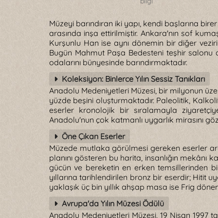
bilgi
Müzeyi barındıran iki yapı, kendi başlarına bire
arasında inşa ettirilmiştir. Ankara'nın sof kum
Kurşunlu Han ise aynı dönemin bir diğer veziri
Bugün Mahmut Paşa Bedesteni teşhir salonu ol
odalarını bünyesinde barındırmaktadır.
Koleksiyon: Binlerce Yılın Sessiz Tanıkları
Anadolu Medeniyetleri Müzesi, bir milyonun üze
yüzde beşini oluşturmaktadır. Paleolitik, Kalkolit
eserler kronolojik bir sıralamayla ziyaretç
Anadolu'nun çok katmanlı uygarlık mirasını göz
Öne Çıkan Eserler
Müzede mutlaka görülmesi gereken eserler arası
planını gösteren bu harita, insanlığın mekânı ka
gücün ve bereketin en erken temsillerinden bi
yıllarına tarihlendirilen bronz bir eserdir; Hitit
yaklaşık üç bin yıllık ahşap masa ise Frig döne
Avrupa'da Yılın Müzesi Ödülü
Anadolu Medeniyetleri Müzesi, 19 Nisan 1997 t