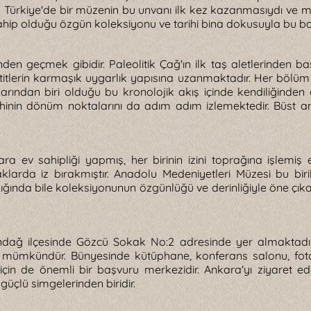
ül Türkiye'de bir müzenin bu unvanı ilk kez kazanmasıydı ve m
hip olduğu özgün koleksiyonu ve tarihi bina dokusuyla bu başar
den geçmek gibidir. Paleolitik Çağ'ın ilk taş aletlerinden b
Hititlerin karmaşık uygarlık yapısına uzanmaktadır. Her bölüm
rından biri olduğu bu kronolojik akış içinde kendiliğinden 
rihinin dönüm noktalarını da adım adım izlemektedir. Büst a
a ev sahipliği yapmış, her birinin izini toprağına işlemiş eşs
raklarda iz bırakmıştır. Anadolu Medeniyetleri Müzesi bu b
ığında bile koleksiyonunun özgünlüğü ve derinliğiyle öne çık
ındağ ilçesinde Gözcü Sokak No:2 adresinde yer almaktadı
k mümkündür. Bünyesinde kütüphane, konferans salonu, fotoğ
in de önemli bir başvuru merkezidir. Ankara'yı ziyaret e
güçlü simgelerinden biridir.