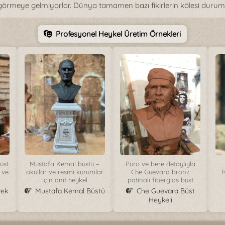
ri görmeye gelmiyorlar. Dünya tamamen bazı fikirlerin kölesi duru
Profesyonel Heykel Üretim Örnekleri
üst
Mustafa Kemal büstü –
Puro ve bere detaylıyla
 ve
okullar ve resmi kurumlar
Che Guevara bronz
h
için anıt heykel
patinalı fiberglas büst
rek
Mustafa Kemal Büstü
Che Guevara Büst
Heykeli