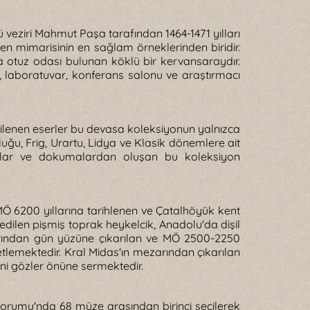
ü veziri Mahmut Paşa tarafından 1464-1471 yılları
ten mimarisinin en sağlam örneklerinden biridir.
ta otuz odası bulunan köklü bir kervansaraydır.
 laboratuvar, konferans salonu ve araştırmacı
gilenen eserler bu devasa koleksiyonun yalnızca
orluğu, Frig, Urartu, Lidya ve Klasik dönemlere ait
ilahlar ve dokumalardan oluşan bu koleksiyon
MÖ 6200 yıllarına tarihlenen ve Çatalhöyük kent
fedilen pişmiş toprak heykelcik, Anadolu'da dişil
arından gün yüzüne çıkarılan ve MÖ 2500-2250
 özetlemektedir. Kral Midas'ın mezarından çıkarılan
ini gözler önüne sermektedir.
Forumu'nda 68 müze arasından birinci seçilerek