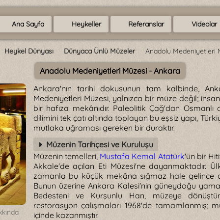
Ana Sayfa
Heykeller
Referanslar
Videolar
Heykel Dünyası
Dünyaca Ünlü Müzeler
Anadolu Medeniyetleri 
Anadolu Medeniyetleri Müzesi - Ankara
Ankara'nın tarihi dokusunun tam kalbinde, Ank
Medeniyetleri Müzesi, yalnızca bir müze değil; insanl
bir hafıza mekânıdır. Paleolitik Çağ'dan Osmanlı
dilimini tek çatı altında toplayan bu eşsiz yapı, Türki
mutlaka uğraması gereken bir duraktır.
Müzenin Tarihçesi ve Kuruluşu
Müzenin temelleri,
Mustafa Kemal Atatürk
'ün bir Hi
Akkale'de açılan Eti Müzesi'ne dayanmaktadır. Ülk
zamanla bu küçük mekâna sığmaz hale gelince da
Bunun üzerine Ankara Kalesi'nin güneydoğu yamacı
Bedesteni ve Kurşunlu Han, müzeye dönüştürü
restorasyon çalışmaları 1968'de tamamlanmış; mü
kkında
içinde kazanmıştır.