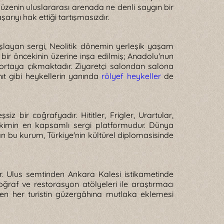
üzenin uluslararası arenada ne denli saygın bir
ıyı hak ettiği tartışmasızdır.
aşlayan sergi, Neolitik dönemin yerleşik yaşam
 bir öncekinin üzerine inşa edilmiş; Anadolu'nun
ortaya çıkmaktadır. Ziyaretçi salondan salona
nıt gibi heykellerin yanında
rölyef heykeller
de
iz bir coğrafyadır. Hititler, Frigler, Urartular,
irikimin en kapsamlı sergi platformudur. Dünya
an bu kurum, Türkiye'nin kültürel diplomasisinde
r. Ulus semtinden Ankara Kalesi istikametinde
raf ve restorasyon atölyeleri ile araştırmacı
den her turistin güzergâhına mutlaka eklemesi