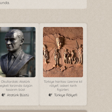
munda.
Okullardaki Atatürk
Türkiye haritası üzerine kil
eykeli tarzında özgün
rölyef; askeri tarih
tasarım büst
figürleri.
Atatürk Büstü
Türkiye Rölyefi