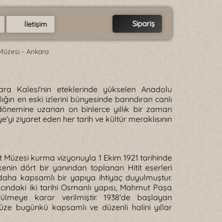
Sipariş
İletişim
Müzesi - Ankara
ara Kalesi'nin eteklerinde yükselen Anadolu
ığın en eski izlerini bünyesinde barındıran canlı
 dönemine uzanan on binlerce yıllık bir zaman
ye'yi ziyaret eden her tarih ve kültür meraklısının
tit Müzesi kurma vizyonuyla 1 Ekim 1921 tarihinde
enin dört bir yanından toplanan Hitit eserleri
ha kapsamlı bir yapıya ihtiyaç duyulmuştur.
ndaki iki tarihi Osmanlı yapısı, Mahmut Paşa
lmeye karar verilmiştir. 1938'de başlayan
ze bugünkü kapsamlı ve düzenli halini yıllar